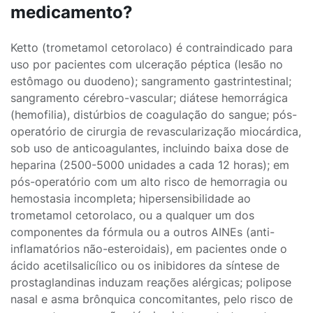
medicamento?
Ketto (trometamol cetorolaco) é contraindicado para
uso por pacientes com ulceração péptica (lesão no
estômago ou duodeno); sangramento gastrintestinal;
sangramento cérebro-vascular; diátese hemorrágica
(hemofilia), distúrbios de coagulação do sangue; pós-
operatório de cirurgia de revascularização miocárdica,
sob uso de anticoagulantes, incluindo baixa dose de
heparina (2500-5000 unidades a cada 12 horas); em
pós-operatório com um alto risco de hemorragia ou
hemostasia incompleta; hipersensibilidade ao
trometamol cetorolaco, ou a qualquer um dos
componentes da fórmula ou a outros AINEs (anti-
inflamatórios não-esteroidais), em pacientes onde o
ácido acetilsalicílico ou os inibidores da síntese de
prostaglandinas induzam reações alérgicas; polipose
nasal e asma brônquica concomitantes, pelo risco de