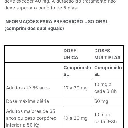
deve exceder 40 mg. A duração do tratamento não
deve superar o período de 5 dias.
INFORMAÇÕES PARA PRESCRIÇÃO USO ORAL
(comprimidos sublinguais)
DOSE
DOSES
ÚNICA
MÚLTIPLAS
Comprimido
Comprimido
SL
SL
10 mg a
Adultos até 65 anos
10 a 20 mg
cada 6-8h
Dose máxima diária
60 mg
Adultos maiores de 65
10 mg a
anos ou peso corpóreo
10 a 20 mg
cada 6-8h
Inferior a 50 Kg