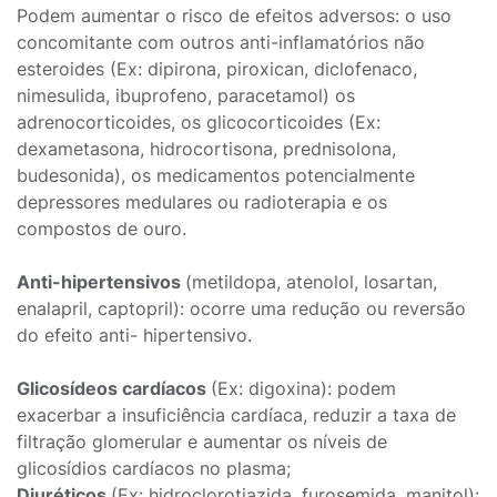
Podem aumentar o risco de efeitos adversos: o uso
concomitante com outros anti-inflamatórios não
esteroides (Ex: dipirona, piroxican, diclofenaco,
nimesulida, ibuprofeno, paracetamol) os
adrenocorticoides, os glicocorticoides (Ex:
dexametasona, hidrocortisona, prednisolona,
budesonida), os medicamentos potencialmente
depressores medulares ou radioterapia e os
compostos de ouro.
Anti-hipertensivos
(metildopa, atenolol, losartan,
enalapril, captopril): ocorre uma redução ou reversão
do efeito anti- hipertensivo.
Glicosídeos cardíacos
(Ex: digoxina): podem
exacerbar a insuficiência cardíaca, reduzir a taxa de
filtração glomerular e aumentar os níveis de
glicosídios cardíacos no plasma;
Diuréticos
(Ex: hidroclorotiazida, furosemida, manitol):