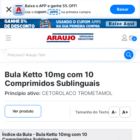
×
Baixe o APP e ganhe 5% OFF!
Baixar
cupom
Use o
APP5
na primeira compra
0
Araujo
Bulário Araujo
Ketto 10mg com 10 Comprimidos
Bula Ketto 10mg com 10
Comprimidos Sublinguais
Principio ativo:
CETOROLACO TROMETAMOL
Ver produto
A-
A+
Tamanho do Texto
Índice da Bula - Bula Ketto 10mg com 10
Comprimidos Sublinguais