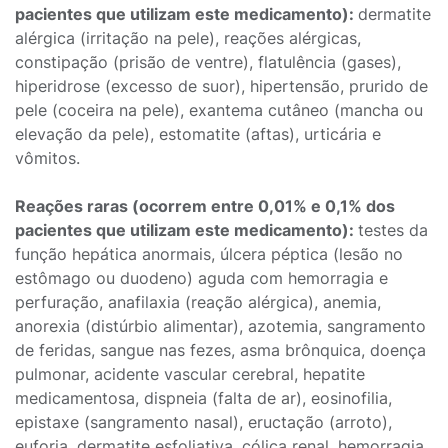
pacientes que utilizam este medicamento):
dermatite
alérgica (irritação na pele), reações alérgicas,
constipação (prisão de ventre), flatulência (gases),
hiperidrose (excesso de suor), hipertensão, prurido de
pele (coceira na pele), exantema cutâneo (mancha ou
elevação da pele), estomatite (aftas), urticária e
vômitos.
Reações raras (ocorrem entre 0,01% e 0,1% dos
pacientes que utilizam este medicamento):
testes da
função hepática anormais, úlcera péptica (lesão no
estômago ou duodeno) aguda com hemorragia e
perfuração, anafilaxia (reação alérgica), anemia,
anorexia (distúrbio alimentar), azotemia, sangramento
de feridas, sangue nas fezes, asma brônquica, doença
pulmonar, acidente vascular cerebral, hepatite
medicamentosa, dispneia (falta de ar), eosinofilia,
epistaxe (sangramento nasal), eructação (arroto),
euforia, dermatite esfoliativa, cólica renal, hemorragia