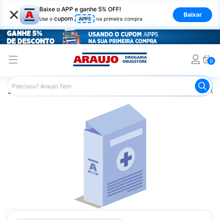
×
Baixe o APP e ganhe 5% OFF!
Baixar
cupom
Use o
APP5
na primeira compra
0
Araujo
Medicamentos
Remédios para Alergias e Infecçõ