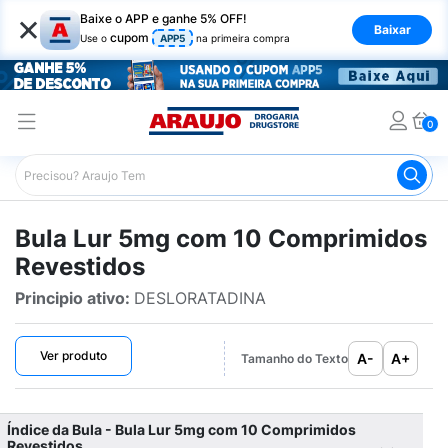
×
Baixe o APP e ganhe 5% OFF!
Baixar
cupom
Use o
APP5
na primeira compra
0
Araujo
Bulário Araujo
Lur 5mg com 10 Comprimidos Re
Bula Lur 5mg com 10 Comprimidos
Revestidos
Principio ativo:
DESLORATADINA
Ver produto
A-
A+
Tamanho do Texto
Índice da Bula - Bula Lur 5mg com 10 Comprimidos
Revestidos