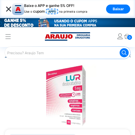
×
Baixe o APP e ganhe 5% OFF!
Baixar
cupom
Use o
APP5
na primeira compra
0
Araujo
Medicamentos
Remédios para Alergias e Infecçõ