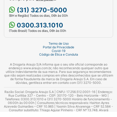
(31) 3270-5000
(BH e Região) Todos os dias, 06h às 00h
0300.313.1010
(Todo Brasil) Todos os dias, 06h às 00h
Termo de Uso
Portal da Privacidade
Covid-19
Código de Ética e Conduta
A Drogaria Araujo S/A informa que o seu site oficial corresponde ao
endereço www.araujo.com.br, não reconhecendo qualquer outro que
utilize indevidamente da sua marca. Para sua segurança recomendamos
que não sejam realizadas compras em sites desconhecidos que se utilizem
de forma fraudulenta da marca da Drogaria Araujo S.A. Em caso de
dúvidas, gentileza entrar em contato com (31) 3270-5000.
Razão Social: Drogaria Araujo S.A | CNPJ: 17.256.512.0001-16 | Endereço:
Rua Curitiba 327 - Centro - CEP: 30170-120 - Belo Horizonte - MG |
Telefones: 0300.313.1010 e (31) 3270-5000 Horário de funcionamento -
06:00h às 00:00h | Consultores técnicos responsáveis: Hairton Ayres
Azevedo Guimarães – CRF 10.965 | Yasmin Silva Alvarenga – CRF 52.584 -
Consultor substituto: Thiago Aguiar Pinheiro - CRF Nº 13.748. Alvará
Sanitário: 2025020713 | Autorização de Funcionamento da Empresa (AFE):