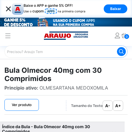
×
Baixe o APP e ganhe 5% OFF!
Baixar
cupom
Use o
APP5
na primeira compra
0
Araujo
Bulário Araujo
Olmecor 40mg com 30 Comprim
Bula Olmecor 40mg com 30
Comprimidos
Principio ativo:
OLMESARTANA MEDOXOMILA
Ver produto
A-
A+
Tamanho do Texto
Índice da Bula - Bula Olmecor 40mg com 30
Comprimidos