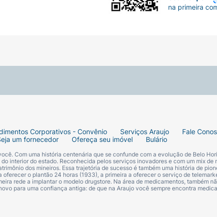
na primeira co
dimentos Corporativos - Convênio
Serviços Araujo
Fale Cono
Seja um fornecedor
Ofereça seu imóvel
Bulário
 você. Com uma história centenária que se confunde com a evolução de Belo Hori
s do interior do estado. Reconhecida pelos serviços inovadores e com um mix de 
trimônio dos mineiros. Essa trajetória de sucesso é também uma história de pion
 oferecer o plantão 24 horas (1933), a primeira a oferecer o serviço de telemarke
primeira rede a implantar o modelo drugstore. Na área de medicamentos, também nã
 novo para uma confiança antiga: de que na Araujo você sempre encontra medi