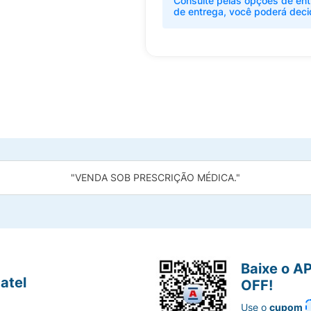
Consulte pelas opções de ent
de entrega, você poderá deci
"VENDA SOB PRESCRIÇÃO MÉDICA."
Baixe o A
atel
OFF!
Use o
cupom