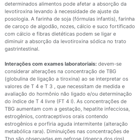
determinados alimentos pode afetar a absorção da
levotiroxina levando à necessidade de ajuste da
posologia. A farinha de soja (fórmulas infantis), farinha
de caroço de algodão, nozes, cálcio e suco fortificado
com cálcio e fibras dietéticas podem se ligar e
diminuir a absorção da levotiroxina sódica no trato
gastrintestinal.
Interações com exames laboratoriais:
devem-se
considerar alterações na concentração de TBG
(globulina de ligação a tiroxina) ao se interpretar os
valores de T 4 e T 3 , que necessitam de medida e
avaliação do hormônio não ligado e/ou determinação
do índice de T 4 livre (FT 4 I). As concentrações de
TBG aumentam com a gestação, hepatite infecciosa,
estrogênios, contraceptivos orais contendo
estrogênios e porfiria aguda intermitente (alteração
metabólica rara). Diminuições nas concentrações de
Tbg são observadas em nefrose (doença dos rins),