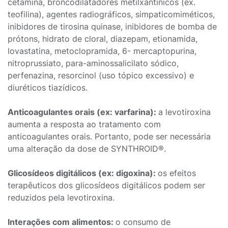
cetamina, broncodilatadores metilxantínicos (ex.
teofilina), agentes radiográficos, simpaticomiméticos,
inibidores de tirosina quinase, inibidores de bomba de
prótons, hidrato de cloral, diazepam, etionamida,
lovastatina, metoclopramida, 6- mercaptopurina,
nitroprussiato, para-aminossalicilato sódico,
perfenazina, resorcinol (uso tópico excessivo) e
diuréticos tiazídicos.
Anticoagulantes orais (ex: varfarina):
a levotiroxina
aumenta a resposta ao tratamento com
anticoagulantes orais. Portanto, pode ser necessária
uma alteração da dose de SYNTHROID®.
Glicosídeos digitálicos (ex: digoxina):
os efeitos
terapêuticos dos glicosídeos digitálicos podem ser
reduzidos pela levotiroxina.
Interações com alimentos:
o consumo de