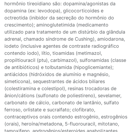
hormônio tireoidiano são: dopamina/agonistas da
dopamina (ex: levodopa), glicocorticoides e
octreotida (inibidor da secreção do hormônio do
crescimento); aminoglutetimida (medicamento
utilizado para tratamento de um distúrbio da glândula
adrenal, chamado síndrome de Cushing), amiodarona,
iodeto (inclusive agentes de contraste radiográfico
contendo iodo), lítio, tioamidas (metimazol,
propiltiouracil (ptu), carbimazol), sulfonamidas (classe
de antibióticos) e tolbutamida (hipoglicemiante);
antiácidos (hidróxidos de alumínio e magnésio,
simeticona), sequestrantes de ácidos biliares
(colestiramina e colestipol), resinas trocadoras de
ânion/cátions (sulfonato de poliestireno), sevelamer,
carbonato de cálcio, carbonato de lantânio, sulfato
ferroso, orlistate e sucralfato; clofibrato,
contraceptivos orais contendo estrogênio, estrogênios
(orais), heroína/metadona, 5-fluorouracil, mitotano,
tamoxifeno, androgênios/esteroides anabolizantes,