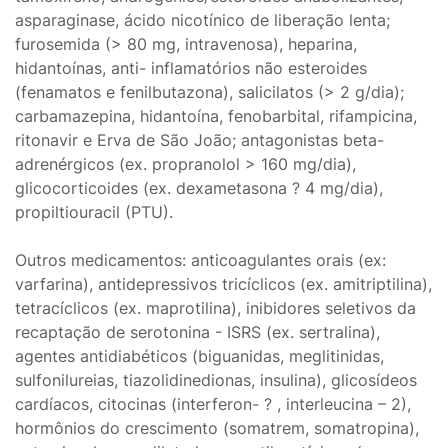
asparaginase, ácido nicotínico de liberação lenta;
furosemida (> 80 mg, intravenosa), heparina,
hidantoínas, anti- inflamatórios não esteroides
(fenamatos e fenilbutazona), salicilatos (> 2 g/dia);
carbamazepina, hidantoína, fenobarbital, rifampicina,
ritonavir e Erva de São João; antagonistas beta-
adrenérgicos (ex. propranolol > 160 mg/dia),
glicocorticoides (ex. dexametasona ? 4 mg/dia),
propiltiouracil (PTU).
Outros medicamentos: anticoagulantes orais (ex:
varfarina), antidepressivos tricíclicos (ex. amitriptilina),
tetracíclicos (ex. maprotilina), inibidores seletivos da
recaptação de serotonina - ISRS (ex. sertralina),
agentes antidiabéticos (biguanidas, meglitinidas,
sulfonilureias, tiazolidinedionas, insulina), glicosídeos
cardíacos, citocinas (interferon- ? , interleucina – 2),
hormônios do crescimento (somatrem, somatropina),