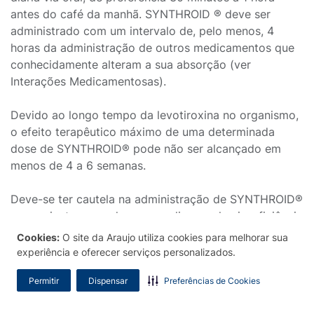
antes do café da manhã. SYNTHROID ® deve ser
administrado com um intervalo de, pelo menos, 4
horas da administração de outros medicamentos que
conhecidamente alteram a sua absorção (ver
Interações Medicamentosas).
Devido ao longo tempo da levotiroxina no organismo,
o efeito terapêutico máximo de uma determinada
dose de SYNTHROID® pode não ser alcançado em
menos de 4 a 6 semanas.
Deve-se ter cautela na administração de SYNTHROID®
em pacientes com doença cardiovascular, insuficiência
adrenal (doença na glândula adrenal, que produz
Cookies:
O site da Araujo utiliza cookies para melhorar sua
vários hormônios, como corticosteroides, aldosterona
experiência e oferecer serviços personalizados.
(que ajuda na regulação da pressão arterial), entre
Permitir
Dispensar
Preferências de Cookies
outros) e pacientes idosos.