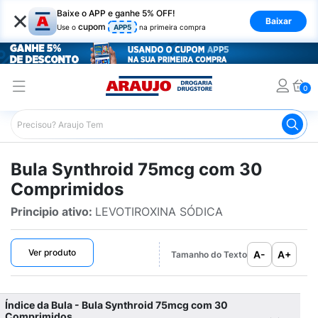
×
Baixe o APP e ganhe 5% OFF!
Baixar
cupom
Use o
APP5
na primeira compra
0
Araujo
Bulário Araujo
Synthroid 75mcg com 30 Compr
Bula Synthroid 75mcg com 30
Comprimidos
Principio ativo:
LEVOTIROXINA SÓDICA
Ver produto
A-
A+
Tamanho do Texto
Índice da Bula - Bula Synthroid 75mcg com 30
Comprimidos