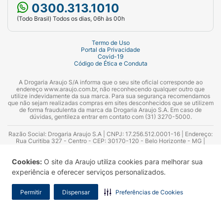
0300.313.1010
(Todo Brasil) Todos os dias, 06h às 00h
Termo de Uso
Portal da Privacidade
Covid-19
Código de Ética e Conduta
A Drogaria Araujo S/A informa que o seu site oficial corresponde ao
endereço www.araujo.com.br, não reconhecendo qualquer outro que
utilize indevidamente da sua marca. Para sua segurança recomendamos
que não sejam realizadas compras em sites desconhecidos que se utilizem
de forma fraudulenta da marca da Drogaria Araujo S.A. Em caso de
dúvidas, gentileza entrar em contato com (31) 3270-5000.
Razão Social: Drogaria Araujo S.A | CNPJ: 17.256.512.0001-16 | Endereço:
Rua Curitiba 327 - Centro - CEP: 30170-120 - Belo Horizonte - MG |
Telefones: 0300.313.1010 e (31) 3270-5000 Horário de funcionamento -
06:00h às 00:00h | Consultores técnicos responsáveis: Hairton Ayres
Cookies:
O site da Araujo utiliza cookies para melhorar sua
Azevedo Guimarães – CRF 10.965 | Yasmin Silva Alvarenga – CRF 52.584 -
Consultor substituto: Thiago Aguiar Pinheiro - CRF Nº 13.748. Alvará
experiência e oferecer serviços personalizados.
Sanitário: 2025020713 | Autorização de Funcionamento da Empresa (AFE):
7.16355-1
Permitir
Dispensar
Preferências de Cookies