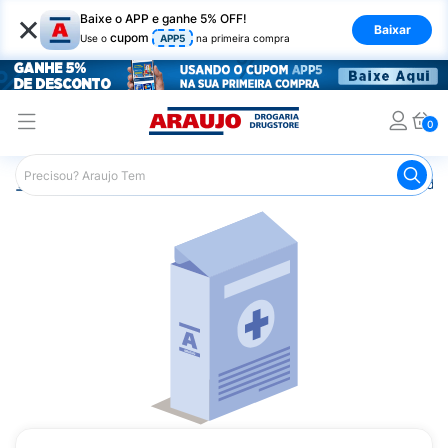
×
Baixe o APP e ganhe 5% OFF!
Baixar
cupom
Use o
APP5
na primeira compra
0
Araujo
Medicamentos
Remédios Hormonais
Remédio 