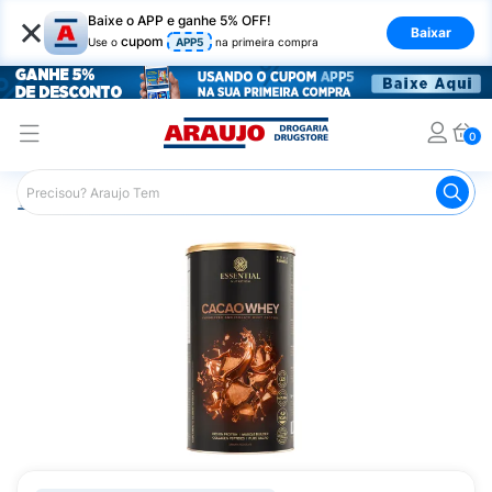
×
Baixe o APP e ganhe 5% OFF!
Baixar
cupom
Use o
APP5
na primeira compra
0
Araujo
Nutrição Saudável
Suplementos Esportivos
W