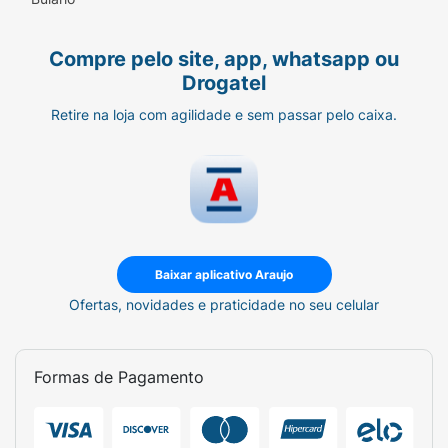
Conservantes
Compre pelo site, app, whatsapp ou
Aromas artificiais
Drogatel
Ingredientes:
Retire na loja com agilidade e sem passar pelo caixa.
Proteínas hidrolisada e isolada do soro de
leite (Thermax 690 e Provon 292), cacau em
pó, colágeno hidrolisado em peptídeos
(Peptan), aromas natural e idêntico ao natural,
edulcorantes taumatina e glicosídeos de
esteviol (estévia).
Baixar aplicativo Araujo
NÃO CONTÉM GLÚTEN.
Ofertas, novidades e praticidade no seu celular
ALÉRGICOS: CONTÉM DERIVADOS DE LEITE
E SOJA (cerca de 0,1g de lecitina de soja por
Formas de Pagamento
porção).
Modo de Preparo: