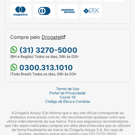
Adicione 28g (1 colher-medida) em
aproximadamente 200ml (1 copo) de água e
misture até a total homogeneização. Beba
imediatamente após o preparo. Recomenda-
se o uso uma vez ao dia, ou conforme
Compre pelo
Drogatel
orientação de médico ou nutricionista.
(31) 3270-5000
Manter este produto bem fechado em local
(BH e Região) Todos os dias, 06h às 00h
fresco, seco e ao abrigo da luz solar.
0300.313.1010
Após aberto, consumir em até 30 dias.
(Todo Brasil) Todos os dias, 06h às 00h
Este produto é recomendado para adultos
Termo de Uso
(≥19 anos).
Portal da Privacidade
Covid-19
Código de Ética e Conduta
“Este produto não é um medicamento.”
A Drogaria Araujo S/A informa que o seu site oficial corresponde ao
“Não exceder a recomendação diária de
endereço www.araujo.com.br, não reconhecendo qualquer outro que
utilize indevidamente da sua marca. Para sua segurança recomendamos
consumo indicada na embalagem.”
que não sejam realizadas compras em sites desconhecidos que se utilizem
de forma fraudulenta da marca da Drogaria Araujo S.A. Em caso de
dúvidas, gentileza entrar em contato com (31) 3270-5000.