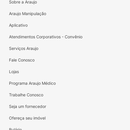
BCAA naturalmente em sua composição
Sobre a Araujo
Cacau 100% puro, com toda sua riqueza
Araujo Manipulação
nutricional
Aplicativo
Adoçantes naturais - taumatina e estévia
Atendimentos Corporativos - Convênio
NÃO CONTÉM
Serviços Araujo
Whey Protein concentrado
Fale Conosco
Caseína
Lojas
Adoçantes artificiais
Programa Araujo Médico
Corantes artificiais
Trabalhe Conosco
Açúcar
Seja um fornecedor
Glúten
Ofereça seu imóvel
Lactose
Bulário