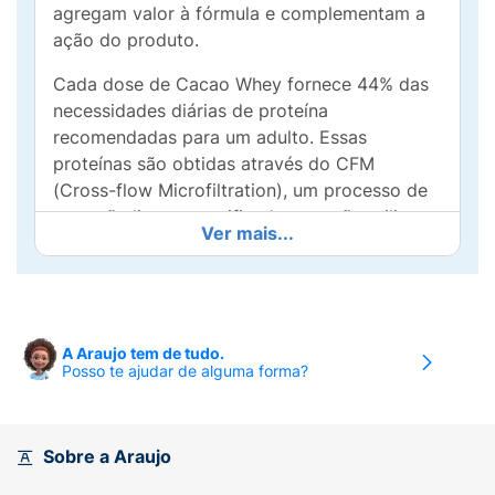
agregam valor à fórmula e complementam a
ação do produto.
Cada dose de Cacao Whey fornece 44% das
necessidades diárias de proteína
recomendadas para um adulto. Essas
proteínas são obtidas através do CFM
(Cross-flow Microfiltration), um processo de
extração limpo e purificado, que não utiliza
Ver mais...
produtos químicos para isolar a proteína de
componentes indesejáveis, como caseína,
gordura, carboidratos e lactose.
CONTÉM
A Araujo tem de tudo.
Posso te ajudar de alguma forma?
Whey Protein Hidrolisado e Isolado (Thermax
690 e Provon 292)
Colágeno hidrolisado em peptídeos Peptan
Sobre a Araujo