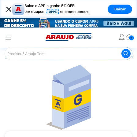
×
Baixe o APP e ganhe 5% OFF!
Baixar
cupom
Use o
APP5
na primeira compra
0
Araujo
Medicamentos
Remédios Cardiológicos
Reméd