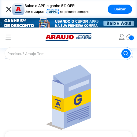
×
Baixe o APP e ganhe 5% OFF!
Baixar
cupom
Use o
APP5
na primeira compra
0
Araujo
Medicamentos
Remédios Cardiológicos
Reméd