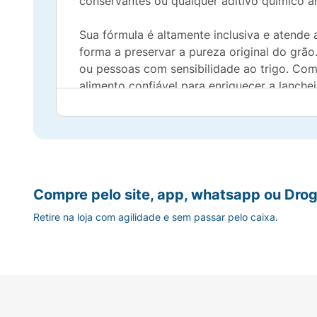
conservantes ou qualquer aditivo químico art
Sua fórmula é altamente inclusiva e atende 
forma a preservar a pureza original do grã
ou pessoas com sensibilidade ao trigo. Com
alimento confiável para enriquecer a lanch
Principais Benefícios:
Apenas Dois Ingredientes:
Receita ultra-l
Milho Não Transgênico:
Garantia de grãos
Compre pelo site, app, whatsapp ou Drog
Retire na loja com agilidade e sem passar pelo caixa.
Adocicado com Açúcar de Coco:
Utiliza 
Zero Glúten e Vegano:
Alimento seguro par
Certificação BDK Kosher Parve:
Selo que a