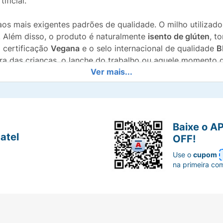
ificial.
aos mais exigentes padrões de qualidade. O milho utilizad
o. Além disso, o produto é naturalmente
isento de glúten
, t
 certificação
Vegana
e o selo internacional de qualidade
B
eira das crianças, o lanche do trabalho ou aquele moment
Ver mais...
impa à base apenas de milho canjica selecionado e o dulço
Baixe o A
 puros e livres de modificações genéticas para uma nutriç
atel
OFF!
uma alternativa de menor índice glicêmico e mais rica em nu
Use o
cupom
na primeira co
a celíacos e totalmente livre de qualquer ingrediente ou t
testa o rigoroso controle de qualidade, pureza e higiene 