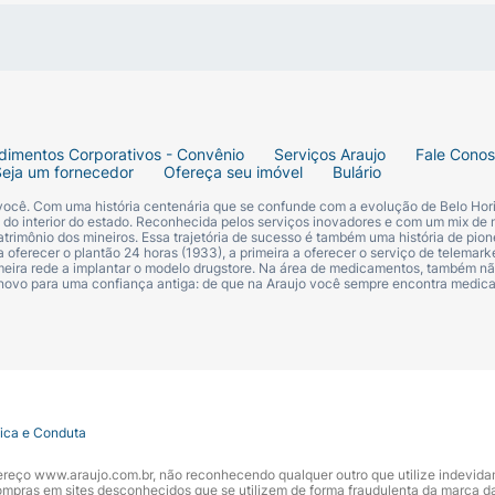
co já vem pronta para o consumo imediato! Abra o pacote 
cionar uma textura crocante a bowls de iogurte, saladas 
dimentos Corporativos - Convênio
Serviços Araujo
Fale Cono
Seja um fornecedor
Ofereça seu imóvel
Bulário
 você. Com uma história centenária que se confunde com a evolução de Belo Hori
s do interior do estado. Reconhecida pelos serviços inovadores e com um mix de 
trimônio dos mineiros. Essa trajetória de sucesso é também uma história de pion
 oferecer o plantão 24 horas (1933), a primeira a oferecer o serviço de telemarke
oca de Canjica Doce).
primeira rede a implantar o modelo drugstore. Na área de medicamentos, também nã
 novo para uma confiança antiga: de que na Araujo você sempre encontra medi
 transgênico, Apenas 2 ingredientes.
tica e Conduta
 BDK Kosher Parve.
ndereço www.araujo.com.br, não reconhecendo qualquer outro que utilize indevid
pras em sites desconhecidos que se utilizem de forma fraudulenta da marca d