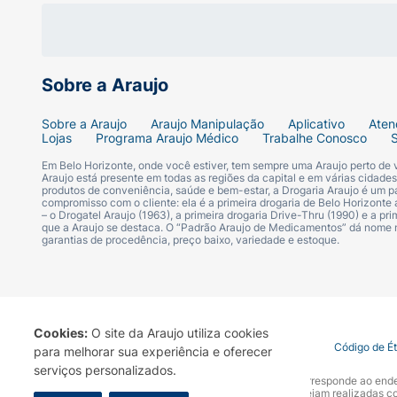
Sugestão de Uso:
A Canjica de Milho Okoshi com Açúcar de Co
Ela também é uma excelente opção para adi
boa xícara de chá ou café à tarde.
Sobre a Araujo
Ficha Técnica:
Sobre a Araujo
Araujo Manipulação
Aplicativo
Aten
Lojas
Programa Araujo Médico
Trabalhe Conosco
Marca:
Okoshi.
Em Belo Horizonte, onde você estiver, tem sempre uma Araujo perto de
Araujo está presente em todas as regiões da capital e em várias cidade
produtos de conveniência, saúde e bem-estar, a Drogaria Araujo é um pa
compromisso com o cliente: ela é a primeira drogaria de Belo Horizonte a
Produto:
Canjica de Milho Estourada (Pip
– o Drogatel Araujo (1963), a primeira drogaria Drive-Thru (1990) e a 
que a Araujo se destaca. O “Padrão Araujo de Medicamentos” dá nome
garantias de procedência, preço baixo, variedade e estoque.
Sabor:
Açúcar de Coco.
Peso Líquido:
50 g.
Diferenciais:
Não contém glúten, Milho não
Cookies:
O site da Araujo utiliza cookies
Termo de Uso
Portal da Privacidade
Covid-19
Código de É
para melhorar sua experiência e oferecer
serviços personalizados.
Certificações:
Certificado Vegano (SVB) e
A Drogaria Araujo S/A informa que o seu site oficial corresponde ao e
marca. Para sua segurança recomendamos que não sejam realizadas com