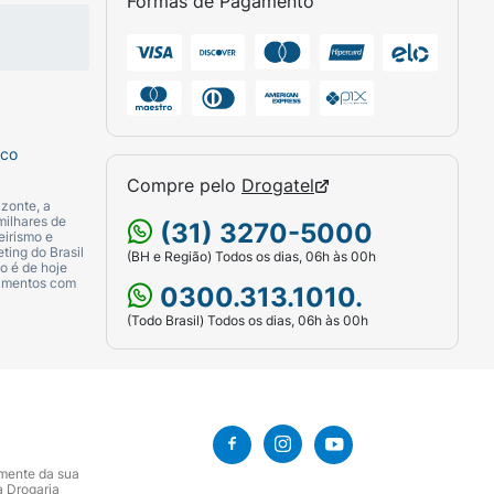
Formas de Pagamento
e saboreie pura a qualquer hora do dia.
de frutas, shakes ou para acompanhar uma
sco
Compre pelo
Drogatel
zonte, a
milhares de
(31) 3270-5000
eirismo e
ting do Brasil
(BH e Região) Todos os dias, 06h às 00h
o é de hoje
camentos com
0300.313.1010.
(Todo Brasil) Todos os dias, 06h às 00h
amente da sua
a Drogaria