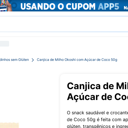
dinhos sem Glúten
Canjica de Milho Okoshi com Açúcar de Coco 50g
Canjica de M
Açúcar de Co
O snack saudável e crocant
de Coco 50g é feita com ape
glúten, transgênicos e ingre