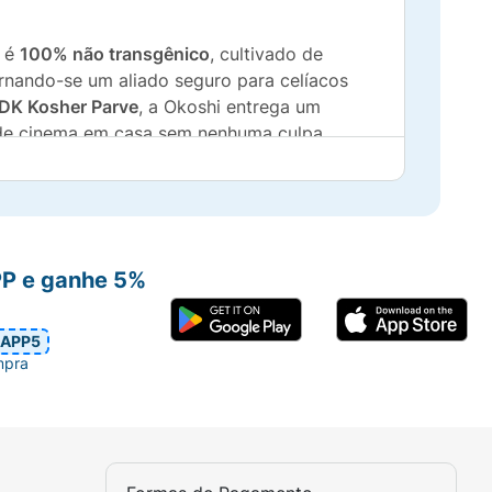
o é
100% não transgênico
, cultivado de
ornando-se um aliado seguro para celíacos
DK Kosher Parve
, a Okoshi entrega um
o de cinema em casa sem nenhuma culpa.
r natural do açúcar de coco.
PP e ganhe 5%
ão mais consciente.
trientes que o açúcar refinado tradicional.
APP5
mpra
raço de origem animal.
em todo o processo produtivo.