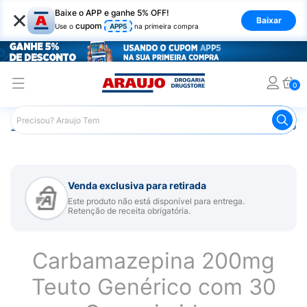
×
Baixe o APP e ganhe 5% OFF!
Baixar
cupom
Use o
APP5
na primeira compra
0
Araujo
Medicamentos
Remédio para Sistema Nervoso Ce
Venda exclusiva para retirada
Este produto não está disponível para entrega.
Retenção de receita obrigatória.
Carbamazepina 200mg
Teuto Genérico com 30