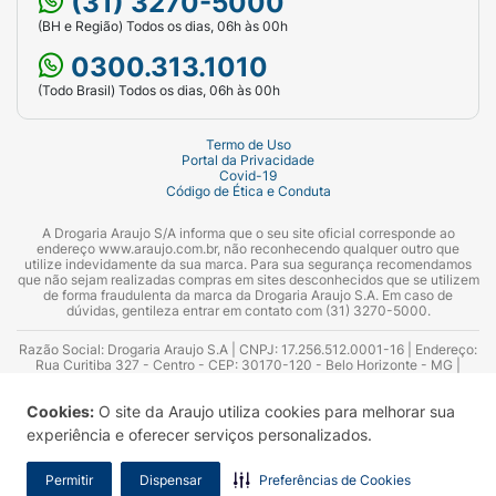
(31) 3270-5000
(BH e Região) Todos os dias, 06h às 00h
0300.313.1010
(Todo Brasil) Todos os dias, 06h às 00h
Termo de Uso
Portal da Privacidade
Covid-19
Código de Ética e Conduta
A Drogaria Araujo S/A informa que o seu site oficial corresponde ao
endereço www.araujo.com.br, não reconhecendo qualquer outro que
utilize indevidamente da sua marca. Para sua segurança recomendamos
que não sejam realizadas compras em sites desconhecidos que se utilizem
de forma fraudulenta da marca da Drogaria Araujo S.A. Em caso de
dúvidas, gentileza entrar em contato com (31) 3270-5000.
Razão Social: Drogaria Araujo S.A | CNPJ: 17.256.512.0001-16 | Endereço:
Rua Curitiba 327 - Centro - CEP: 30170-120 - Belo Horizonte - MG |
Telefones: 0300.313.1010 e (31) 3270-5000 Horário de funcionamento -
06:00h às 00:00h | Consultores técnicos responsáveis: Hairton Ayres
Cookies:
O site da Araujo utiliza cookies para melhorar sua
Azevedo Guimarães – CRF 10.965 | Yasmin Silva Alvarenga – CRF 52.584 -
Consultor substituto: Thiago Aguiar Pinheiro - CRF Nº 13.748. Alvará
experiência e oferecer serviços personalizados.
Sanitário: 2025020713 | Autorização de Funcionamento da Empresa (AFE):
7.16355-1
Permitir
Dispensar
Preferências de Cookies