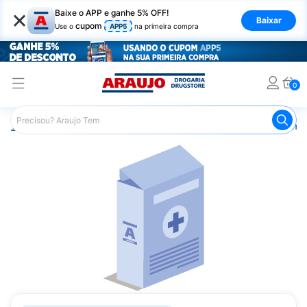
×
Baixe o APP e ganhe 5% OFF!
Baixar
cupom
Use o
APP5
na primeira compra
0
Araujo
Medicamentos
Remédios Cardiológicos
Reméd