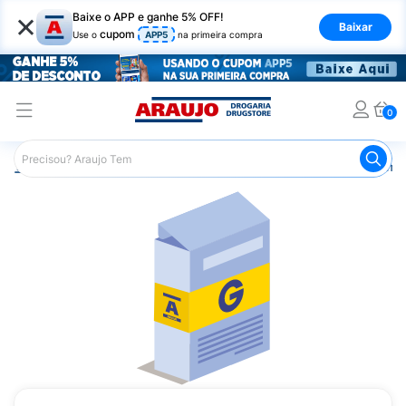
×
Baixe o APP e ganhe 5% OFF!
Baixar
cupom
Use o
APP5
na primeira compra
0
Araujo
Medicamentos
Remédios Cardiológicos
Reméd