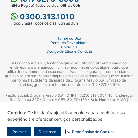
(BH e Região) Todos os dias, 06h às 00h
0300.313.1010
(Todo Brasil) Todos os dias, 06h às 00h
Termo de Uso
Portal da Privacidade
Covid-19
Código de Ética e Conduta
A Drogaria Araujo S/A informa que o seu site oficial corresponde ao
endereço www.araujo.com.br, não reconhecendo qualquer outro que
utilize indevidamente da sua marca. Para sua segurança recomendamos
que não sejam realizadas compras em sites desconhecidos que se utilizem
de forma fraudulenta da marca da Drogaria Araujo S.A. Em caso de
dúvidas, gentileza entrar em contato com (31) 3270-5000.
Razão Social: Drogaria Araujo S.A | CNPJ: 17.256.512.0001-16 | Endereço:
Rua Curitiba 327 - Centro - CEP: 30170-120 - Belo Horizonte - MG |
Telefones: 0300.313.1010 e (31) 3270-5000 Horário de funcionamento -
06:00h às 00:00h | Consultores técnicos responsáveis: Hairton Ayres
Cookies:
O site da Araujo utiliza cookies para melhorar sua
Azevedo Guimarães – CRF 10.965 | Yasmin Silva Alvarenga – CRF 52.584 -
Consultor substituto: Thiago Aguiar Pinheiro - CRF Nº 13.748. Alvará
experiência e oferecer serviços personalizados.
Sanitário: 2025020713 | Autorização de Funcionamento da Empresa (AFE):
7.16355-1
Permitir
Dispensar
Preferências de Cookies