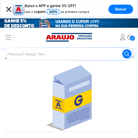
×
Baixe o APP e ganhe 5% OFF!
Baixar
cupom
Use o
APP5
na primeira compra
0
Araujo
Medicamentos
Remédios Cardiológicos
Reméd