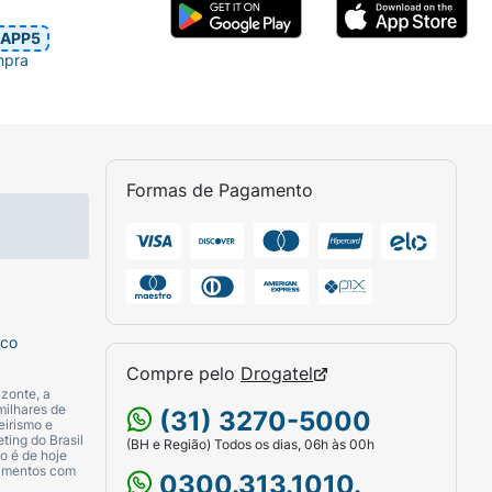
APP5
mpra
Formas de Pagamento
sco
Compre pelo
Drogatel
zonte, a
milhares de
(31) 3270-5000
eirismo e
ting do Brasil
(BH e Região) Todos os dias, 06h às 00h
o é de hoje
camentos com
0300.313.1010.