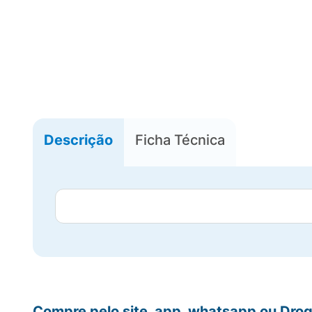
Descrição
Ficha Técnica
Compre pelo site, app, whatsapp ou Drog