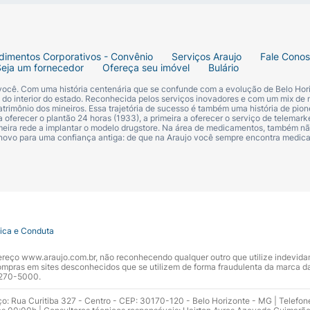
dimentos Corporativos - Convênio
Serviços Araujo
Fale Cono
Seja um fornecedor
Ofereça seu imóvel
Bulário
 você. Com uma história centenária que se confunde com a evolução de Belo Hori
s do interior do estado. Reconhecida pelos serviços inovadores e com um mix de 
trimônio dos mineiros. Essa trajetória de sucesso é também uma história de pion
 oferecer o plantão 24 horas (1933), a primeira a oferecer o serviço de telemarke
primeira rede a implantar o modelo drugstore. Na área de medicamentos, também nã
 novo para uma confiança antiga: de que na Araujo você sempre encontra medi
tica e Conduta
ndereço www.araujo.com.br, não reconhecendo qualquer outro que utilize indevid
pras em sites desconhecidos que se utilizem de forma fraudulenta da marca d
 3270-5000.
ço: Rua Curitiba 327 - Centro - CEP: 30170-120 - Belo Horizonte - MG | Telefon