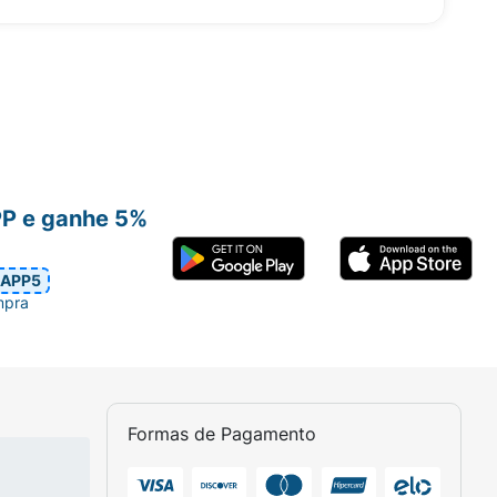
PP e ganhe 5%
APP5
mpra
Formas de Pagamento