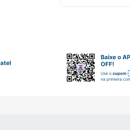
Baixe o A
atel
OFF!
Use o
cupom
na primeira co