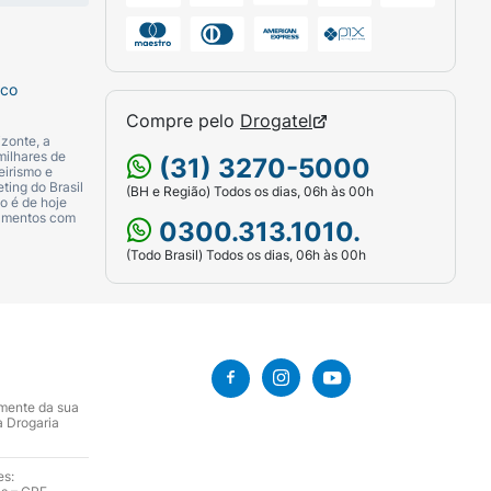
sco
Compre pelo
Drogatel
zonte, a
milhares de
(31) 3270-5000
eirismo e
ting do Brasil
(BH e Região) Todos os dias, 06h às 00h
o é de hoje
camentos com
0300.313.1010.
(Todo Brasil) Todos os dias, 06h às 00h
amente da sua
a Drogaria
es: