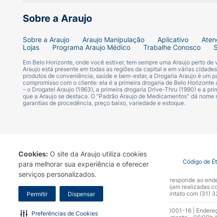
Sobre a Araujo
Sobre a Araujo
Araujo Manipulação
Aplicativo
Aten
Lojas
Programa Araujo Médico
Trabalhe Conosco
Em Belo Horizonte, onde você estiver, tem sempre uma Araujo perto de
Araujo está presente em todas as regiões da capital e em várias cidade
produtos de conveniência, saúde e bem-estar, a Drogaria Araujo é um pa
compromisso com o cliente: ela é a primeira drogaria de Belo Horizonte a
– o Drogatel Araujo (1963), a primeira drogaria Drive-Thru (1990) e a 
que a Araujo se destaca. O “Padrão Araujo de Medicamentos” dá nome
garantias de procedência, preço baixo, variedade e estoque.
Cookies:
O site da Araujo utiliza cookies
Termo de Uso
Portal da Privacidade
Covid-19
Código de É
para melhorar sua experiência e oferecer
serviços personalizados.
A Drogaria Araujo S/A informa que o seu site oficial corresponde ao e
marca. Para sua segurança recomendamos que não sejam realizadas com
Araujo S.A. Em caso de dúvidas, gentileza entrar em contato com (31)
Permitir
Dispensar
Razão Social: Drogaria Araujo S.A | CNPJ: 17.256.512.0001-16 | Endere
Preferências de Cookies