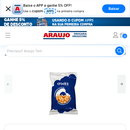
×
Baixe o APP e ganhe 5% OFF!
Baixar
cupom
Use o
APP5
na primeira compra
0
Araujo
Nutrição Saudável
Lanches Integrais
Castanh