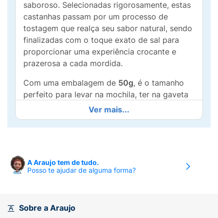
saboroso. Selecionadas rigorosamente, estas
castanhas passam por um processo de
tostagem que realça seu sabor natural, sendo
finalizadas com o toque exato de sal para
proporcionar uma experiência crocante e
prazerosa a cada mordida.
Com uma embalagem de
50g
, é o tamanho
perfeito para levar na mochila, ter na gaveta
do escritório ou saborear entre as refeições.
Ver mais...
Além de deliciosas, as castanhas de caju são
conhecidas por serem excelentes fontes de
gorduras boas e minerais essenciais, unindo
saúde e conveniência em um único pacote.
A Araujo tem de tudo.
Por que escolher a Crock's Club?
Posso te ajudar de alguma forma?
Qualidade Premium:
Castanhas
selecionadas, inteiras e pedaços grandes
Sobre a Araujo
que garantem a melhor textura.