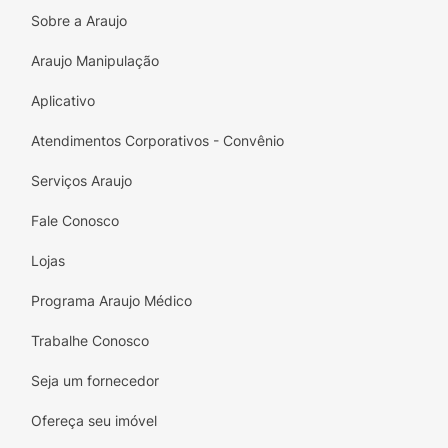
Sobre a Araujo
Sabor Intenso:
Torradas no ponto certo
para um aroma e paladar marcantes.
Araujo Manipulação
Lanche Saudável:
Uma opção nutritiva para
Aplicativo
saciar a fome de forma inteligente.
Atendimentos Corporativos - Convênio
Praticidade:
Embalagem com "abre fácil" e
furo para gancho, facilitando o
Serviços Araujo
armazenamento e o consumo.
Fale Conosco
Lojas
Programa Araujo Médico
Trabalhe Conosco
Seja um fornecedor
Ofereça seu imóvel