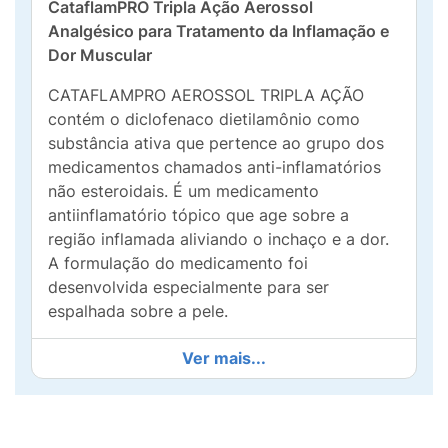
CataflamPRO Tripla Ação Aerossol
Analgésico para Tratamento da Inflamação e
Dor Muscular
CATAFLAMPRO AEROSSOL TRIPLA AÇÃO
contém o diclofenaco dietilamônio como
substância ativa que pertence ao grupo dos
medicamentos chamados anti-inflamatórios
não esteroidais. É um medicamento
antiinflamatório tópico que age sobre a
região inflamada aliviando o inchaço e a dor.
A formulação do medicamento foi
desenvolvida especialmente para ser
espalhada sobre a pele.
PORQUE CATAFLAMPRO AEROSSOL TRIPLA
Ver mais...
AÇÃO?
CATAFLAMPRO AEROSSOL TRIPLA AÇÃO é
um medicamento antiinflamatório tópico que