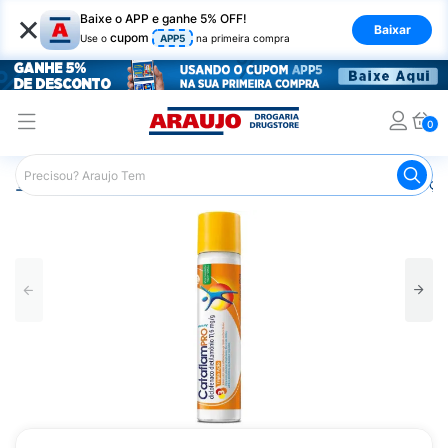
×
Baixe o APP e ganhe 5% OFF!
Baixar
cupom
Use o
APP5
na primeira compra
0
Araujo
Medicamentos
Remédios para Alergias e Infecçõ