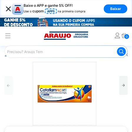
×
Baixe o APP e ganhe 5% OFF!
Baixar
cupom
Use o
APP5
na primeira compra
0
Araujo
Medicamentos
Remédios para Alergias e Infecçõ