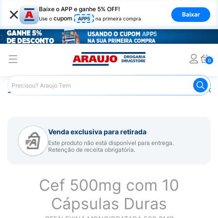
×
Baixe o APP e ganhe 5% OFF!
Baixar
cupom
Use o
APP5
na primeira compra
0
Araujo
Medicamentos
Remédios para Alergias e Infecçõ
Venda exclusiva para retirada
Este produto não está disponível para entrega.
Retenção de receita obrigatória.
Cef 500mg com 10
Cápsulas Duras