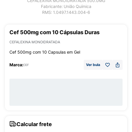
CEFALEXINA MONOIDRATADA 500.0MG
Fabricante:
União Química
RMS:
1.0497.1443.004-6
Cef 500mg com 10 Cápsulas Duras
CEFALEXINA MONOIDRATADA
Cef 500mg com 10 Capsulas em Gel
Marca:
Ver bula
CEF
Calcular frete