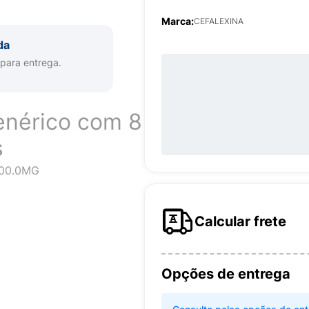
Marca:
CEFALEXINA
da
 para entrega.
nérico com 8
s
00.0MG
Calcular frete
Opções de entrega