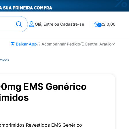
Olá, Entre ou Cadastre-se
R$ 0,00
0
Baixar App
Acompanhar Pedido
Central Araujo
midos
00mg EMS Genérico
imidos
omprimidos Revestidos EMS Genérico