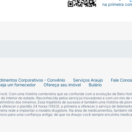
na primeira co
dimentos Corporativos - Convênio
Serviços Araujo
Fale Cono
Seja um fornecedor
Ofereça seu imóvel
Bulário
 você. Com uma história centenária que se confunde com a evolução de Belo Hori
s do interior do estado. Reconhecida pelos serviços inovadores e com um mix de 
trimônio dos mineiros. Essa trajetória de sucesso é também uma história de pion
 oferecer o plantão 24 horas (1933), a primeira a oferecer o serviço de telemarke
primeira rede a implantar o modelo drugstore. Na área de medicamentos, também nã
 novo para uma confiança antiga: de que na Araujo você sempre encontra medi