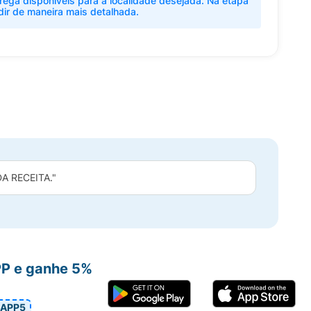
rega disponíveis para a localidade desejada. Na etapa
dir de maneira mais detalhada.
 RECEITA."
PP e ganhe 5%
APP5