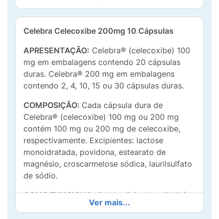
Celebra Celecoxibe 200mg 10 Cápsulas
APRESENTAÇÃO:
Celebra® (celecoxibe) 100
mg em embalagens contendo 20 cápsulas
duras. Celebra® 200 mg em embalagens
contendo 2, 4, 10, 15 ou 30 cápsulas duras.
COMPOSIÇÃO:
Cada cápsula dura de
Celebra® (celecoxibe) 100 mg ou 200 mg
contém 100 mg ou 200 mg de celecoxibe,
respectivamente. Excipientes: lactose
monoidratada, povidona, estearato de
magnésio, croscarmelose sódica, laurilsulfato
de sódio.
COMO FUNCIONA:
Celebra® (celecoxibe) é
Ver mais...
um agente analgésico (promove redução da
dor) e anti-inflamatório (combate a