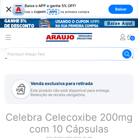
×
Baixe o APP e ganhe 5% OFF!
Baixar
cupom
Use o
APP5
na primeira compra
0
Araujo
Medicamentos
Remédios para Alergias e Infecçõ
Venda exclusiva para retirada
Este produto não está disponível para entrega.
Retenção de receita obrigatória.
Celebra Celecoxibe 200mg
com 10 Cápsulas