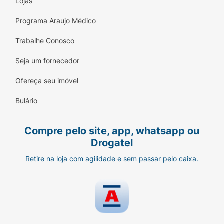
Lojas
COMO DEVO USAR:
Siga cuidadosamente as
Programa Araujo Médico
instruções do(a) seu(sua) médico(a) e leia a
bula. Não exceda a dose recomendada. Este
Trabalhe Conosco
medicamento não deve ser partido, aberto ou
mastigado. Não interrompa o tratamento sem
Seja um fornecedor
o conhecimento do(a) seu(sua) médico(a).
Ofereça seu imóvel
Bulário
Compre pelo site, app, whatsapp ou
Drogatel
Retire na loja com agilidade e sem passar pelo caixa.