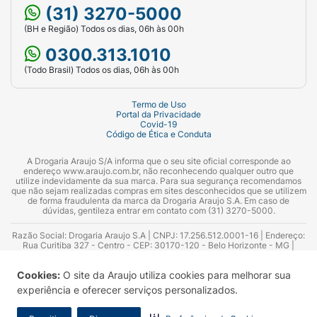
(31) 3270-5000
(BH e Região) Todos os dias, 06h às 00h
0300.313.1010
(Todo Brasil) Todos os dias, 06h às 00h
Termo de Uso
Portal da Privacidade
Covid-19
Código de Ética e Conduta
A Drogaria Araujo S/A informa que o seu site oficial corresponde ao
endereço www.araujo.com.br, não reconhecendo qualquer outro que
utilize indevidamente da sua marca. Para sua segurança recomendamos
que não sejam realizadas compras em sites desconhecidos que se utilizem
de forma fraudulenta da marca da Drogaria Araujo S.A. Em caso de
dúvidas, gentileza entrar em contato com (31) 3270-5000.
Razão Social: Drogaria Araujo S.A | CNPJ: 17.256.512.0001-16 | Endereço:
Rua Curitiba 327 - Centro - CEP: 30170-120 - Belo Horizonte - MG |
Telefones: 0300.313.1010 e (31) 3270-5000 Horário de funcionamento -
06:00h às 00:00h | Consultores técnicos responsáveis: Hairton Ayres
Cookies:
O site da Araujo utiliza cookies para melhorar sua
Azevedo Guimarães – CRF 10.965 | Yasmin Silva Alvarenga – CRF 52.584 -
Consultor substituto: Thiago Aguiar Pinheiro - CRF Nº 13.748. Alvará
experiência e oferecer serviços personalizados.
Sanitário: 2025020713 | Autorização de Funcionamento da Empresa (AFE):
7.16355-1