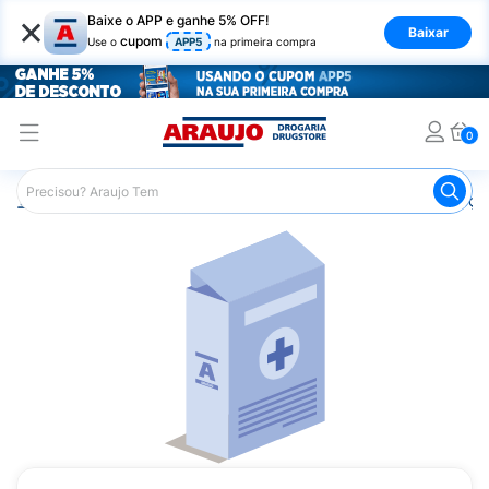
×
Baixe o APP e ganhe 5% OFF!
Baixar
cupom
Use o
APP5
na primeira compra
0
Araujo
Medicamentos
Remédios para Alergias e Infecçõ