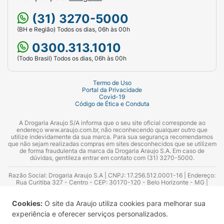
(31) 3270-5000
(BH e Região) Todos os dias, 06h às 00h
0300.313.1010
(Todo Brasil) Todos os dias, 06h às 00h
Termo de Uso
Portal da Privacidade
Covid-19
Código de Ética e Conduta
A Drogaria Araujo S/A informa que o seu site oficial corresponde ao
endereço www.araujo.com.br, não reconhecendo qualquer outro que
utilize indevidamente da sua marca. Para sua segurança recomendamos
que não sejam realizadas compras em sites desconhecidos que se utilizem
de forma fraudulenta da marca da Drogaria Araujo S.A. Em caso de
dúvidas, gentileza entrar em contato com (31) 3270-5000.
Razão Social: Drogaria Araujo S.A | CNPJ: 17.256.512.0001-16 | Endereço:
Rua Curitiba 327 - Centro - CEP: 30170-120 - Belo Horizonte - MG |
Telefones: 0300.313.1010 e (31) 3270-5000 Horário de funcionamento -
06:00h às 00:00h | Consultores técnicos responsáveis: Hairton Ayres
Cookies:
O site da Araujo utiliza cookies para melhorar sua
Azevedo Guimarães – CRF 10.965 | Yasmin Silva Alvarenga – CRF 52.584 -
Consultor substituto: Thiago Aguiar Pinheiro - CRF Nº 13.748. Alvará
experiência e oferecer serviços personalizados.
Sanitário: 2025020713 | Autorização de Funcionamento da Empresa (AFE):