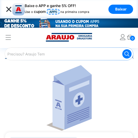
×
Baixe o APP e ganhe 5% OFF!
Baixar
cupom
Use o
APP5
na primeira compra
0
Araujo
Medicamentos
Remédios para Alergias e Infecçõ