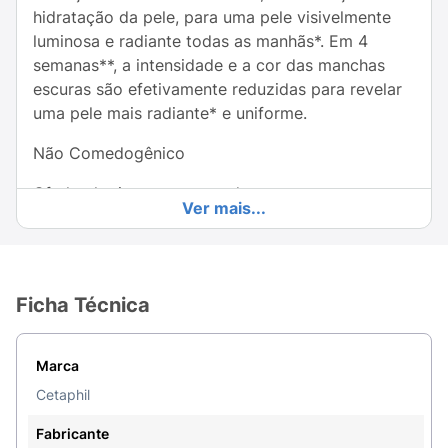
hidratação da pele, para uma pele visivelmente
luminosa e radiante todas as manhãs*. Em 4
semanas**, a intensidade e a cor das manchas
escuras são efetivamente reduzidas para revelar
uma pele mais radiante* e uniforme.
Não Comedogênico
Oftalmologicamente testado
Ver mais...
Dermatologicamente testado
Ingredientes:
Ficha Técnica
ÁGUA, GLICEROL, NICOTINAMIDA, BUTILENO
GLICOL, 1,2-HEXANODIOL, ÁLCOOL
CETEARÍLICO, POLIDECENO HIDROGENADO,
Marca
OLIVATO DE CETEARILA, ETILCAPROATO DE
Cetaphil
CETILA, OLIVATO DESORBITANO, CERA DE
ABELHAS, VINIL DIMETICONA, MONOESTEARATO
Fabricante