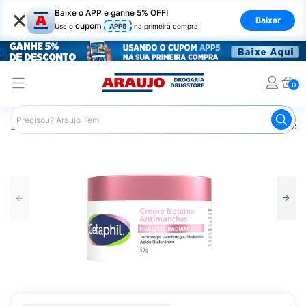
×
Baixe o APP e ganhe 5% OFF!
Baixar
cupom
Use o
APP5
na primeira compra
0
Araujo
Dermocosméticos
Dermocosméticos para o Rost