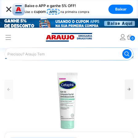
×
Baixe o APP e ganhe 5% OFF!
Baixar
cupom
Use o
APP5
na primeira compra
0
Araujo
Dermocosméticos
Dermocosméticos para o Rost