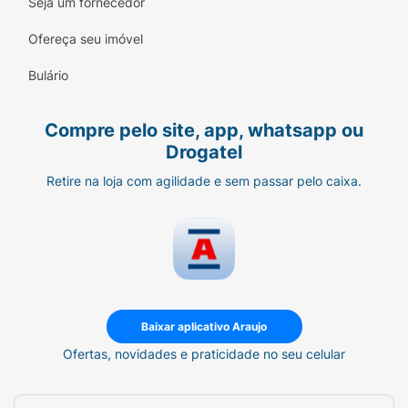
Hipoalergênico:
Testado por
Seja um fornecedor
dermatologistas e formulado para
Ofereça seu imóvel
minimizar o risco de irritações.
Bulário
Uso Diário:
Textura leve em gel, perfeita
para a rotina de skincare matinal e noturna.
Compre pelo site, app, whatsapp ou
Drogatel
Retire na loja com agilidade e sem passar pelo caixa.
Baixar aplicativo Araujo
Ofertas, novidades e praticidade no seu celular