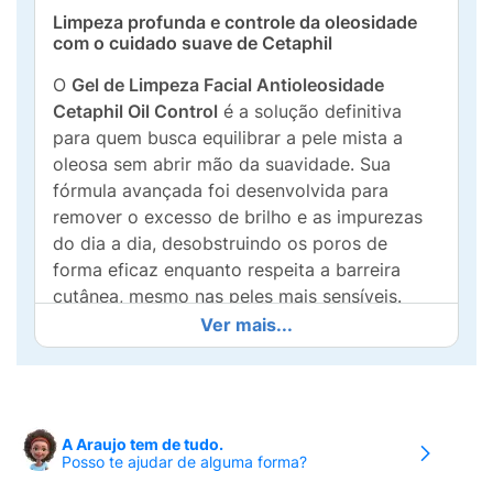
Limpeza profunda e controle da oleosidade
com o cuidado suave de Cetaphil
O
Gel de Limpeza Facial Antioleosidade
Cetaphil Oil Control
é a solução definitiva
para quem busca equilibrar a pele mista a
oleosa sem abrir mão da suavidade. Sua
fórmula avançada foi desenvolvida para
remover o excesso de brilho e as impurezas
do dia a dia, desobstruindo os poros de
forma eficaz enquanto respeita a barreira
cutânea, mesmo nas peles mais sensíveis.
Ver mais...
Diferente de sabonetes comuns que podem
causar o efeito rebote, este gel mantém a
umidade natural da pele, graças à
combinação de ativos dermatológicos:
A Araujo tem de tudo.
Posso te ajudar de alguma forma?
Vitamina B3 (Niacinamida):
Ajuda a
fortalecer a barreira de proteção e melhora