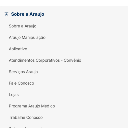
a textura da pele.
Sobre a Araujo
Pró-vitamina B5 (Pantenol):
Ativo calmante
que promove hidratação e evita a sensação
Sobre a Araujo
de repuxamento.
Araujo Manipulação
Tecnologia Oil Control:
Limpa
Aplicativo
profundamente, removendo a gordura e o
suor sem agredir.
Atendimentos Corporativos - Convênio
Principais Benefícios:
Serviços Araujo
Desobstrução de Poros:
Reduz
Fale Conosco
visivelmente os poros obstruídos e previne
o surgimento de imperfeições.
Lojas
Preservação da Hidratação:
Limpa sem
Programa Araujo Médico
remover os óleos essenciais que mantêm a
pele saudável.
Trabalhe Conosco