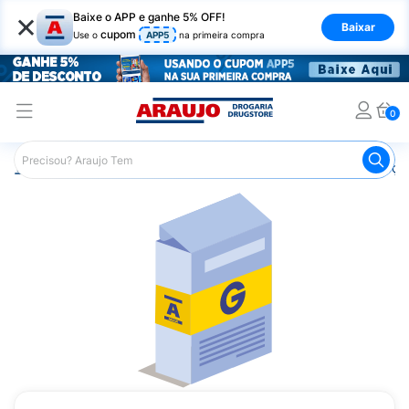
×
Baixe o APP e ganhe 5% OFF!
Baixar
cupom
Use o
APP5
na primeira compra
0
Araujo
Medicamentos
Remédios para Alergias e Infecçõ