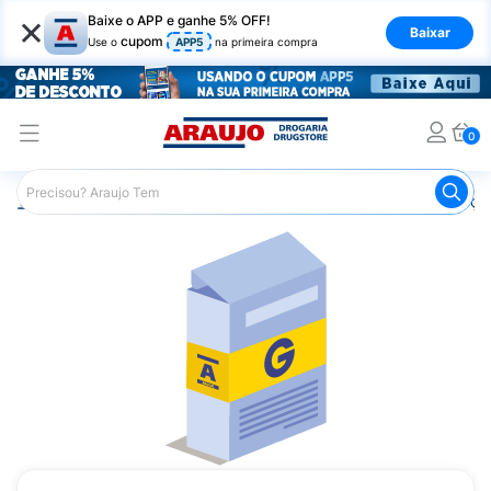
×
Baixe o APP e ganhe 5% OFF!
Baixar
cupom
Use o
APP5
na primeira compra
0
Araujo
Medicamentos
Remédios para Alergias e Infecçõ