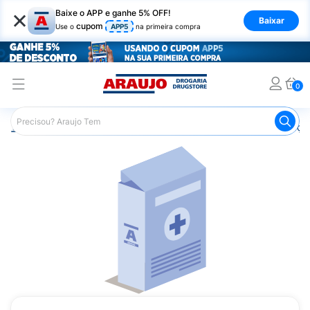
×
Baixe o APP e ganhe 5% OFF!
Baixar
cupom
Use o
APP5
na primeira compra
0
Araujo
Medicamentos
Remédios para Alergias e Infecçõ