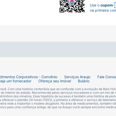
Use o
cupom
na primeira co
dimentos Corporativos - Convênio
Serviços Araujo
Fale Cono
Seja um fornecedor
Ofereça seu imóvel
Bulário
 você. Com uma história centenária que se confunde com a evolução de Belo Hori
s do interior do estado. Reconhecida pelos serviços inovadores e com um mix de 
trimônio dos mineiros. Essa trajetória de sucesso é também uma história de pion
 oferecer o plantão 24 horas (1933), a primeira a oferecer o serviço de telemarke
primeira rede a implantar o modelo drugstore. Na área de medicamentos, também nã
 novo para uma confiança antiga: de que na Araujo você sempre encontra medi