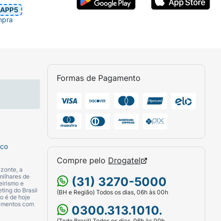
APP5
mpra
Formas de Pagamento
sco
Compre pelo
Drogatel
zonte, a
milhares de
(31) 3270-5000
eirismo e
ting do Brasil
(BH e Região) Todos os dias, 06h às 00h
o é de hoje
camentos com
0300.313.1010.
(Todo Brasil) Todos os dias, 06h às 00h