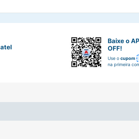
Baixe o A
atel
OFF!
Use o
cupom
na primeira co