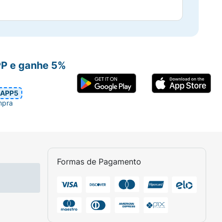
PP e ganhe 5%
APP5
mpra
Formas de Pagamento