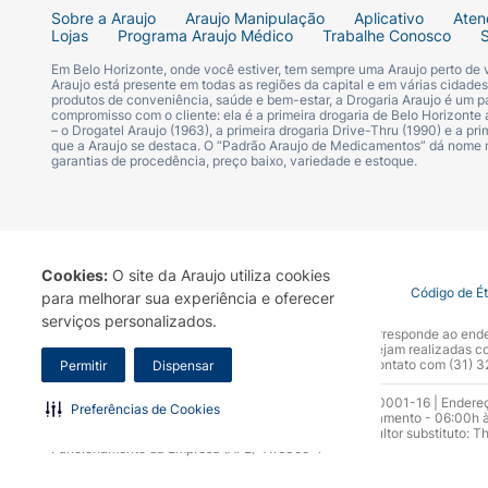
Sobre a Araujo
Araujo Manipulação
Aplicativo
Aten
Lojas
Programa Araujo Médico
Trabalhe Conosco
Em Belo Horizonte, onde você estiver, tem sempre uma Araujo perto de
Araujo está presente em todas as regiões da capital e em várias cidade
produtos de conveniência, saúde e bem-estar, a Drogaria Araujo é um pa
compromisso com o cliente: ela é a primeira drogaria de Belo Horizonte a
– o Drogatel Araujo (1963), a primeira drogaria Drive-Thru (1990) e a 
que a Araujo se destaca. O “Padrão Araujo de Medicamentos” dá nome
garantias de procedência, preço baixo, variedade e estoque.
Cookies:
O site da Araujo utiliza cookies
Termo de Uso
Portal da Privacidade
Covid-19
Código de É
para melhorar sua experiência e oferecer
serviços personalizados.
A Drogaria Araujo S/A informa que o seu site oficial corresponde ao e
marca. Para sua segurança recomendamos que não sejam realizadas com
Araujo S.A. Em caso de dúvidas, gentileza entrar em contato com (31)
Permitir
Dispensar
Razão Social: Drogaria Araujo S.A | CNPJ: 17.256.512.0001-16 | Endere
Preferências de Cookies
0300.313.1010 e (31) 3270-5000 Horário de funcionamento - 06:00h à
10.965 | Yasmin Silva Alvarenga – CRF 52.584 - Consultor substituto: T
Funcionamento da Empresa (AFE): 7.16355-1