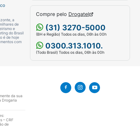
sco
Compre pelo
Drogatel
zonte, a
milhares de
(31) 3270-5000
eirismo e
ting do Brasil
(BH e Região) Todos os dias, 06h às 00h
o é de hoje
camentos com
0300.313.1010.
(Todo Brasil) Todos os dias, 06h às 00h
amente da sua
a Drogaria
es:
es – CRF
ão de