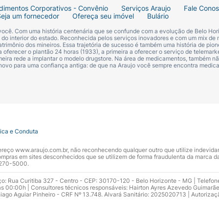
dimentos Corporativos - Convênio
Serviços Araujo
Fale Cono
Seja um fornecedor
Ofereça seu imóvel
Bulário
 você. Com uma história centenária que se confunde com a evolução de Belo Hori
s do interior do estado. Reconhecida pelos serviços inovadores e com um mix de 
trimônio dos mineiros. Essa trajetória de sucesso é também uma história de pion
 oferecer o plantão 24 horas (1933), a primeira a oferecer o serviço de telemarke
primeira rede a implantar o modelo drugstore. Na área de medicamentos, também nã
 novo para uma confiança antiga: de que na Araujo você sempre encontra medi
tica e Conduta
ndereço www.araujo.com.br, não reconhecendo qualquer outro que utilize indevid
pras em sites desconhecidos que se utilizem de forma fraudulenta da marca d
 3270-5000.
ço: Rua Curitiba 327 - Centro - CEP: 30170-120 - Belo Horizonte - MG | Telefon
s 00:00h | Consultores técnicos responsáveis: Hairton Ayres Azevedo Guimarã
hiago Aguiar Pinheiro - CRF Nº 13.748. Alvará Sanitário: 2025020713 | Autorizaç