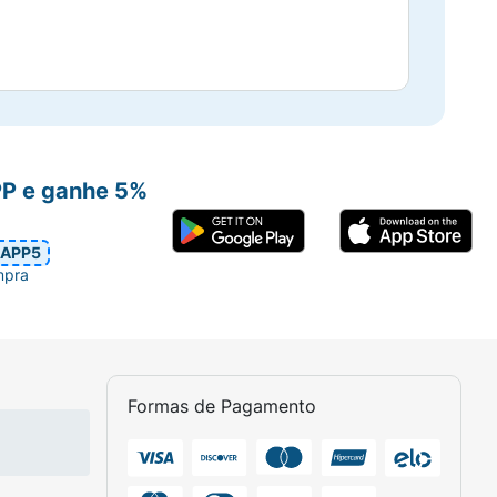
PP e ganhe 5%
APP5
mpra
Formas de Pagamento