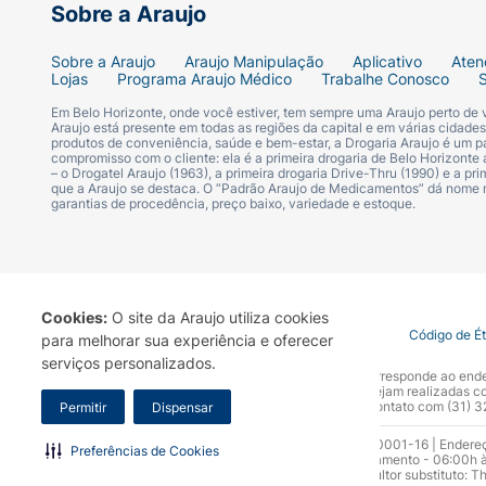
Sobre a Araujo
Sobre a Araujo
Araujo Manipulação
Aplicativo
Aten
Lojas
Programa Araujo Médico
Trabalhe Conosco
Em Belo Horizonte, onde você estiver, tem sempre uma Araujo perto de
Araujo está presente em todas as regiões da capital e em várias cidade
produtos de conveniência, saúde e bem-estar, a Drogaria Araujo é um pa
compromisso com o cliente: ela é a primeira drogaria de Belo Horizonte a
– o Drogatel Araujo (1963), a primeira drogaria Drive-Thru (1990) e a 
que a Araujo se destaca. O “Padrão Araujo de Medicamentos” dá nome
garantias de procedência, preço baixo, variedade e estoque.
Cookies:
O site da Araujo utiliza cookies
Termo de Uso
Portal da Privacidade
Covid-19
Código de É
para melhorar sua experiência e oferecer
serviços personalizados.
A Drogaria Araujo S/A informa que o seu site oficial corresponde ao e
marca. Para sua segurança recomendamos que não sejam realizadas com
Araujo S.A. Em caso de dúvidas, gentileza entrar em contato com (31)
Permitir
Dispensar
Razão Social: Drogaria Araujo S.A | CNPJ: 17.256.512.0001-16 | Endere
Preferências de Cookies
0300.313.1010 e (31) 3270-5000 Horário de funcionamento - 06:00h à
10.965 | Yasmin Silva Alvarenga – CRF 52.584 - Consultor substituto: T