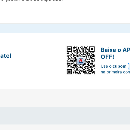
Baixe o A
atel
OFF!
Use o
cupom
na primeira co