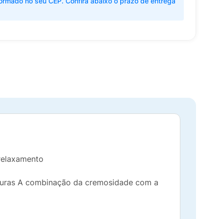
ormado no seu CEP. Confira abaixo o prazo de entrega
elaxamento​
turas​ A combinação da cremosidade com a