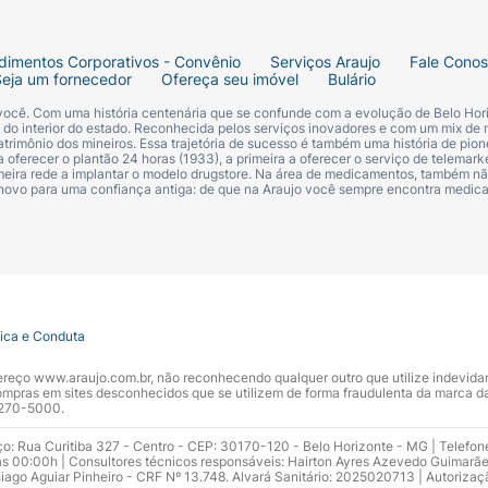
dimentos Corporativos - Convênio
Serviços Araujo
Fale Cono
Seja um fornecedor
Ofereça seu imóvel
Bulário
 você. Com uma história centenária que se confunde com a evolução de Belo Hori
s do interior do estado. Reconhecida pelos serviços inovadores e com um mix de 
trimônio dos mineiros. Essa trajetória de sucesso é também uma história de pion
 oferecer o plantão 24 horas (1933), a primeira a oferecer o serviço de telemarke
primeira rede a implantar o modelo drugstore. Na área de medicamentos, também nã
 novo para uma confiança antiga: de que na Araujo você sempre encontra medi
tica e Conduta
ndereço www.araujo.com.br, não reconhecendo qualquer outro que utilize indevid
pras em sites desconhecidos que se utilizem de forma fraudulenta da marca d
 3270-5000.
ço: Rua Curitiba 327 - Centro - CEP: 30170-120 - Belo Horizonte - MG | Telefon
s 00:00h | Consultores técnicos responsáveis: Hairton Ayres Azevedo Guimarã
hiago Aguiar Pinheiro - CRF Nº 13.748. Alvará Sanitário: 2025020713 | Autorizaç