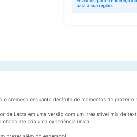
Enviamos para o endereço inf
para a sua região.
 e cremoso enquanto desfruta de momentos de prazer e r
r de Lacta em uma versão com um irresistível mix de tex
chocolate cria uma experiência única.​
m prazer além do esperado!​