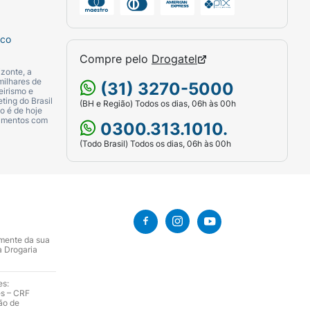
sco
Compre pelo
Drogatel
zonte, a
milhares de
(31) 3270-5000
eirismo e
ting do Brasil
(BH e Região) Todos os dias, 06h às 00h
o é de hoje
camentos com
0300.313.1010.
(Todo Brasil) Todos os dias, 06h às 00h
amente da sua
a Drogaria
es:
es – CRF
ão de