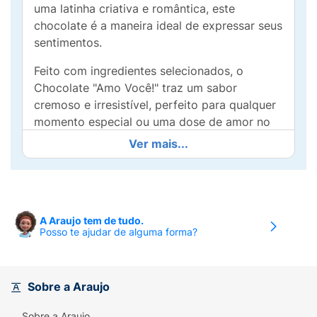
uma latinha criativa e romântica, este
chocolate é a maneira ideal de expressar seus
sentimentos.
Feito com ingredientes selecionados, o
Chocolate "Amo Você!" traz um sabor
cremoso e irresistível, perfeito para qualquer
momento especial ou uma dose de amor no
seu dia a dia. Seja como presente surpresa,
Ver mais...
sobremesa ou simplesmente um agrado para
si mesmo, a lata é compacta e fácil de levar
para qualquer lugar.
Além de saborear a delícia do chocolate ao
A Araujo tem de tudo.
Posso te ajudar de alguma forma?
leite, você também transmite uma mensagem
de afeto. A embalagem charmosa, estampada
com a frase "Amo Você!", é uma maneira
carinhosa de declarar seu amor.
Sobre a Araujo
Explore o doce universo de sentimentos com
Sobre a Araujo