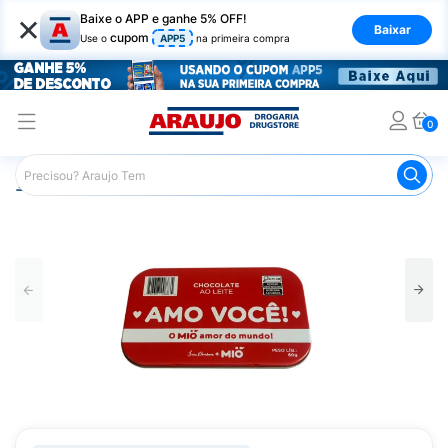
×
Baixe o APP e ganhe 5% OFF!
Baixar
cupom
Use o
APP5
na primeira compra
0
Araujo
Mercado
Chocolates
Tablete de Chocolate