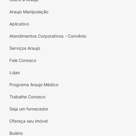
o Chocolate ao Leite "Amo Você!" da Mió e
Araujo Manipulação
faça do seu dia um momento mais doce e
especial!
Aplicativo
Atendimentos Corporativos - Convênio
Serviços Araujo
Fale Conosco
Lojas
Programa Araujo Médico
Trabalhe Conosco
Seja um fornecedor
Ofereça seu imóvel
Bulário