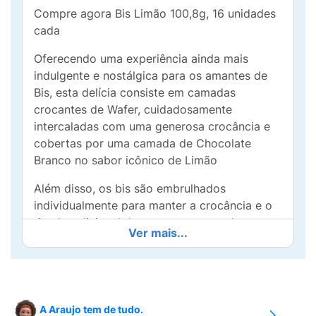
Compre agora Bis Limão 100,8g, 16 unidades
cada
Oferecendo uma experiência ainda mais
indulgente e nostálgica para os amantes de
Bis, esta delícia consiste em camadas
crocantes de Wafer, cuidadosamente
intercaladas com uma generosa crocância e
cobertas por uma camada de Chocolate
Branco no sabor icônico de Limão
Além disso, os bis são embrulhados
individualmente para manter a crocância e o
ritual tradicional da marca, resgatando um
Ver mais...
sabor clássico e nostálgico que os
consumidores espontaneamente pediam há
anos
Compartilhe momentos especiais com essa
A Araujo tem de tudo.