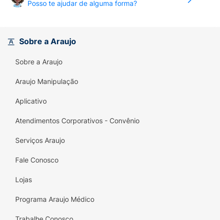
saborosa experiência
Posso te ajudar de alguma forma?
Compre já! Tabela Nutricional e Alergênicos:
Veja a tabela nutricional e ingredientes nas
Sobre a Araujo
imagens
Sobre a Araujo
Produto com Alto Teor de Açúcar Adicionado
e Gordura Saturada.
Araujo Manipulação
Aplicativo
Atendimentos Corporativos - Convênio
Serviços Araujo
Fale Conosco
Lojas
Programa Araujo Médico
Trabalhe Conosco