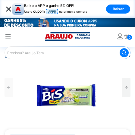
×
Baixe o APP e ganhe 5% OFF!
Baixar
cupom
Use o
APP5
na primeira compra
0
Araujo
Mercado
Chocolates
Bis Lacta Limão 100,8g