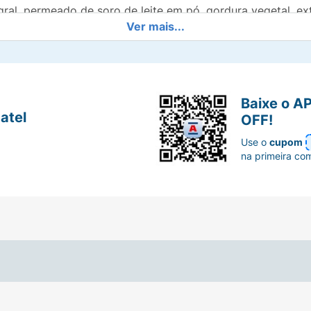
ral, permeado de soro de leite em pó, gordura vegetal, extr
Ver mais...
Baixe o A
atel
OFF!
Use o
cupom
na primeira co