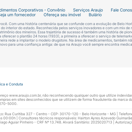
dimentos Corporativos - Convênio
Serviços Araujo
Fale Cono
Seja um fornecedor
Ofereça seu imóvel
Bulário
 você. Com uma história centenária que se confunde com a evolução de Belo Hori
s do interior do estado. Reconhecida pelos serviços inovadores e com um mix de 
trimônio dos mineiros. Essa trajetória de sucesso é também uma história de pion
 oferecer o plantão 24 horas (1933), a primeira a oferecer o serviço de telemarke
primeira rede a implantar o modelo drugstore. Na área de medicamentos, também nã
 novo para uma confiança antiga: de que na Araujo você sempre encontra medi
tica e Conduta
ndereço www.araujo.com.br, não reconhecendo qualquer outro que utilize indevid
pras em sites desconhecidos que se utilizem de forma fraudulenta da marca d
 3270-5000.
ço: Rua Curitiba 327 - Centro - CEP: 30170-120 - Belo Horizonte - MG | Telefon
s 00:00h | Consultores técnicos responsáveis: Hairton Ayres Azevedo Guimarã
hiago Aguiar Pinheiro - CRF Nº 13.748. Alvará Sanitário: 2025020713 | Autorizaç