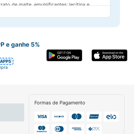
ato de malte, emulsificantes: lecitina e
PP e ganhe 5%
APP5
mpra
Formas de Pagamento