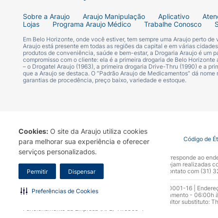
Pode Conter
Sobre a Araujo
Araujo Manipulação
Aplicativo
Aten
Lojas
Programa Araujo Médico
Trabalhe Conosco
Contém Amendoim :
Em Belo Horizonte, onde você estiver, tem sempre uma Araujo perto de
Araujo está presente em todas as regiões da capital e em várias cidade
produtos de conveniência, saúde e bem-estar, a Drogaria Araujo é um pa
Pode Conter
compromisso com o cliente: ela é a primeira drogaria de Belo Horizonte a
– o Drogatel Araujo (1963), a primeira drogaria Drive-Thru (1990) e a 
que a Araujo se destaca. O “Padrão Araujo de Medicamentos” dá nome
Contém Aveia :
garantias de procedência, preço baixo, variedade e estoque.
Pode Conter
Contém Avelã :
Cookies:
O site da Araujo utiliza cookies
Termo de Uso
Portal da Privacidade
Covid-19
Código de É
para melhorar sua experiência e oferecer
Pode Conter
serviços personalizados.
A Drogaria Araujo S/A informa que o seu site oficial corresponde ao e
marca. Para sua segurança recomendamos que não sejam realizadas com
Araujo S.A. Em caso de dúvidas, gentileza entrar em contato com (31)
Permitir
Dispensar
Contém Castanha-de-Caju :
Razão Social: Drogaria Araujo S.A | CNPJ: 17.256.512.0001-16 | Endere
Preferências de Cookies
0300.313.1010 e (31) 3270-5000 Horário de funcionamento - 06:00h à
Pode Conter
10.965 | Yasmin Silva Alvarenga – CRF 52.584 - Consultor substituto: T
Funcionamento da Empresa (AFE): 7.16355-1