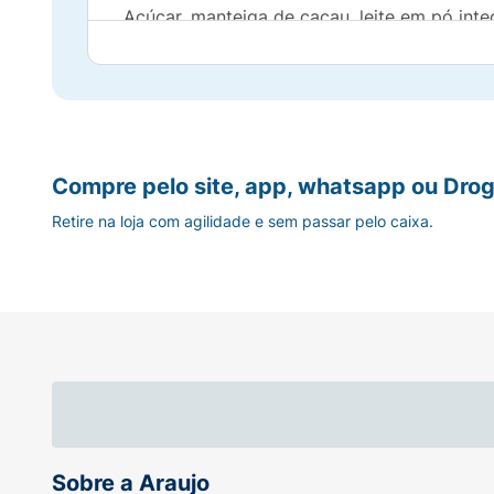
Açúcar, manteiga de cacau, leite em pó integ
poliglicerol polirricinoleato e aromatizante.
Alérgicos:
Contém Glúten* :
Compre pelo site, app, whatsapp ou Drog
Contém
Retire na loja com agilidade e sem passar pelo caixa.
Aromatizante* :
Sintético Idêntico ao Natural
Contém Lactose* :
Contém
Contém Amêndoa :
Sobre a Araujo