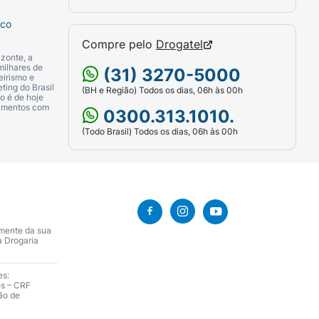
sco
Compre pelo
Drogatel
zonte, a
milhares de
(31) 3270-5000
eirismo e
ting do Brasil
(BH e Região) Todos os dias, 06h às 00h
o é de hoje
camentos com
0300.313.1010.
(Todo Brasil) Todos os dias, 06h às 00h
amente da sua
a Drogaria
es:
es – CRF
ão de