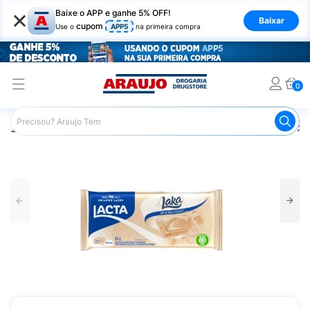
×
Baixe o APP e ganhe 5% OFF!
Baixar
cupom
Use o
APP5
na primeira compra
0
Araujo
Mercado
Chocolates
Barras de Chocolate