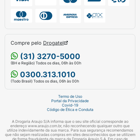
texturas, uma excelente dica é deixá-lo na
geladeira por cerca de 15 minutos antes de
comer; isso deixará o biscoito e a cobertura
externa ainda mais firmes e estaladiços,
realçando o recheio cremoso.
Compre pelo
Drogatel
Ingredientes :
(31) 3270-5000
Açúcar, gordura vegetal, leite em pó, biscoito
(BH e Região) Todos os dias, 06h às 00h
sabor chocolate, permeado de soro de leite
0300.313.1010
em pó, massa de cacau, cacau em pó, farinha
(Todo Brasil) Todos os dias, 06h às 00h
de trigo enriquecida com ferro, ácido fólico,
tiamina, riboflavina, niacina e zinco, gordura
Termo de Uso
anidra de leite, manteiga de cacau, sal,
Portal da Privacidade
castanha-de-caju, amendoim, extrato de
Covid-19
Código de Ética e Conduta
malte, emulsificantes lecitina e poliglicerol
polirricinoleato e aromatizantes.
A Drogaria Araujo S/A informa que o seu site oficial corresponde ao
endereço www.araujo.com.br, não reconhecendo qualquer outro que
utilize indevidamente da sua marca. Para sua segurança recomendamos
Alérgicos:
que não sejam realizadas compras em sites desconhecidos que se utilizem
de forma fraudulenta da marca da Drogaria Araujo S.A. Em caso de