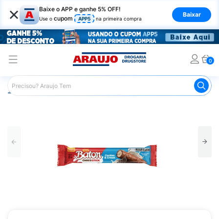
×
Baixe o APP e ganhe 5% OFF!
Baixar
cupom
Use o
APP5
na primeira compra
0
Araujo
Mercado
Chocolates
Tablete de Chocolate