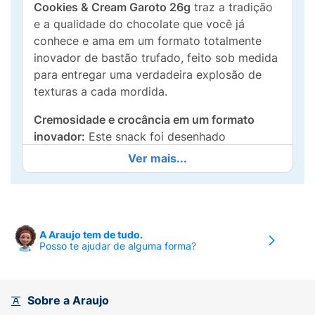
Cookies & Cream Garoto 26g
traz a tradição
e a qualidade do chocolate que você já
conhece e ama em um formato totalmente
inovador de bastão trufado, feito sob medida
para entregar uma verdadeira explosão de
texturas a cada mordida.
Cremosidade e crocância em um formato
inovador:
Este snack foi desenhado
especialmente para quem busca uma
Ver mais...
experiência diferenciada no dia a dia. Ele
combina uma estrutura leve e crocante de
biscoito sabor chocolate com uma cobertura
fininha e saborosa. Por dentro, o Choco Stick
A Araujo tem de tudo.
esconde um recheio ao leite incrivelmente
Posso te ajudar de alguma forma?
cremoso, aveludado e suave, criando o
equilíbrio perfeito com o toque escurinho e
estaladiço dos cookies.
Sobre a Araujo