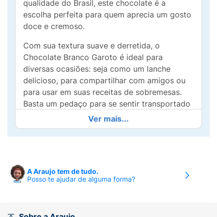
qualidade do Brasil, este chocolate é a
escolha perfeita para quem aprecia um gosto
doce e cremoso.
Com sua textura suave e derretida, o
Chocolate Branco Garoto é ideal para
diversas ocasiões: seja como um lanche
delicioso, para compartilhar com amigos ou
para usar em suas receitas de sobremesas.
Basta um pedaço para se sentir transportado
para um mundo de sabor.
Ver mais...
Além da generosa promoção, cada barra é
cuidadosamente elaborada para garantir uma
experiência de gosto superior. Não perca a
chance de saborear essa delícia e
A Araujo tem de tudo.
Posso te ajudar de alguma forma?
surpreender seu paladar. Adicione o
Chocolate Branco Garoto à sua lista de
compras e descubra porque ele é tão amado
em todo o Brasil!
Sobre a Araujo