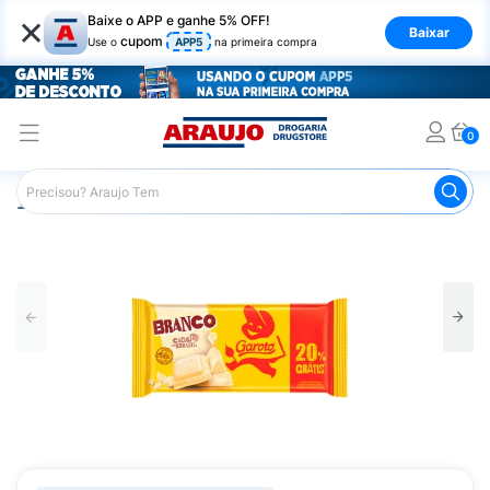
×
Baixe o APP e ganhe 5% OFF!
Baixar
cupom
Use o
APP5
na primeira compra
0
Araujo
Mercado
Chocolates
Tablete de Chocolate