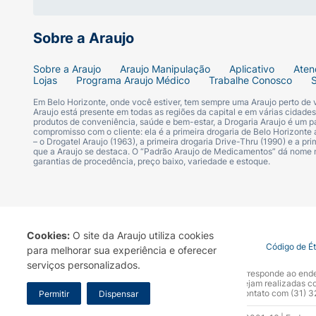
Sobre a Araujo
Sobre a Araujo
Araujo Manipulação
Aplicativo
Aten
Lojas
Programa Araujo Médico
Trabalhe Conosco
Em Belo Horizonte, onde você estiver, tem sempre uma Araujo perto de
Araujo está presente em todas as regiões da capital e em várias cidade
produtos de conveniência, saúde e bem-estar, a Drogaria Araujo é um pa
compromisso com o cliente: ela é a primeira drogaria de Belo Horizonte a
– o Drogatel Araujo (1963), a primeira drogaria Drive-Thru (1990) e a 
que a Araujo se destaca. O “Padrão Araujo de Medicamentos” dá nome
garantias de procedência, preço baixo, variedade e estoque.
Cookies:
O site da Araujo utiliza cookies
Termo de Uso
Portal da Privacidade
Covid-19
Código de É
para melhorar sua experiência e oferecer
serviços personalizados.
A Drogaria Araujo S/A informa que o seu site oficial corresponde ao e
marca. Para sua segurança recomendamos que não sejam realizadas com
Araujo S.A. Em caso de dúvidas, gentileza entrar em contato com (31)
Permitir
Dispensar