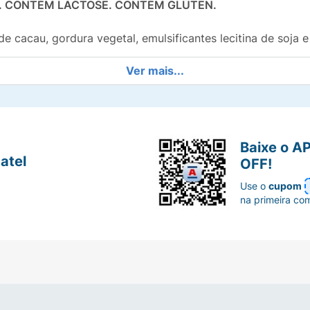
GO. CONTÉM LACTOSE. CONTÉM GLÚTEN.
e cacau, gordura vegetal, emulsificantes lecitina de soja e 
Ver mais...
AL FRESCO, SECO E INODORO.
Baixe o A
atel
OFF!
Use o
cupom
na primeira co