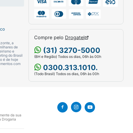
sco
Compre pelo
Drogatel
zonte, a
milhares de
(31) 3270-5000
eirismo e
ting do Brasil
(BH e Região) Todos os dias, 06h às 00h
o é de hoje
camentos com
0300.313.1010.
(Todo Brasil) Todos os dias, 06h às 00h
amente da sua
a Drogaria