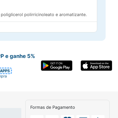
poliglicerol polirricinoleato e aromatizante.
PP e ganhe 5%
APP5
mpra
Formas de Pagamento