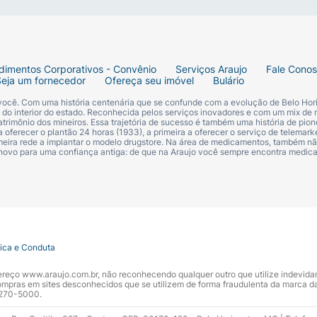
dimentos Corporativos - Convênio
Serviços Araujo
Fale Cono
Seja um fornecedor
Ofereça seu imóvel
Bulário
 você. Com uma história centenária que se confunde com a evolução de Belo Hori
s do interior do estado. Reconhecida pelos serviços inovadores e com um mix de 
trimônio dos mineiros. Essa trajetória de sucesso é também uma história de pion
 oferecer o plantão 24 horas (1933), a primeira a oferecer o serviço de telemarke
primeira rede a implantar o modelo drugstore. Na área de medicamentos, também nã
 novo para uma confiança antiga: de que na Araujo você sempre encontra medi
tica e Conduta
ndereço www.araujo.com.br, não reconhecendo qualquer outro que utilize indevid
pras em sites desconhecidos que se utilizem de forma fraudulenta da marca d
 3270-5000.