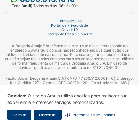
(Todo Brasil) Todos os dias, 06h às 00h
Termo de Uso
Portal da Privacidade
Covid-19
Código de Ética e Conduta
A Drogaria Araujo S/A informa que o seu site oficial corresponde ao
endereço www.araujo.com.br, não reconhecendo qualquer outro que
utilize indevidamente da sua marca. Para sua segurança recomendamos
que não sejam realizadas compras em sites desconhecidos que se utilizem
de forma fraudulenta da marca da Drogaria Araujo S.A. Em caso de
dúvidas, gentileza entrar em contato com (31) 3270-5000.
Razão Social: Drogaria Araujo S.A | CNPJ: 17.256.512.0001-16 | Endereço:
Rua Curitiba 327 - Centro - CEP: 30170-120 - Belo Horizonte - MG |
Telefones: 0300.313.1010 e (31) 3270-5000 Horário de funcionamento -
06:00h às 00:00h | Consultores técnicos responsáveis: Hairton Ayres
Cookies:
O site da Araujo utiliza cookies para melhorar sua
Azevedo Guimarães – CRF 10.965 | Yasmin Silva Alvarenga – CRF 52.584 -
Consultor substituto: Thiago Aguiar Pinheiro - CRF Nº 13.748. Alvará
experiência e oferecer serviços personalizados.
Sanitário: 2025020713 | Autorização de Funcionamento da Empresa (AFE):
7.16355-1
Permitir
Dispensar
Preferências de Cookies