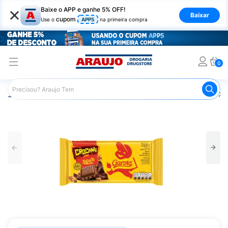
×
Baixe o APP e ganhe 5% OFF!
Baixar
cupom
Use o
APP5
na primeira compra
0
Araujo
Mercado
Chocolates
Barras de Chocolate