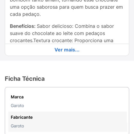
uma opção saborosa para quem busca prazer em
cada pedaço.
Benefícios:
Sabor delicioso: Combina o sabor
suave do chocolate ao leite com pedaços
crocantes.Textura crocante: Proporciona uma
experiência de sabor divertida e diferente.Sem
Ver mais...
conservantes: Chocolate de qualidade GAROTO,
feito com ingredientes selecionados.
PODE CONTER AMÊNDOA, CASTANHA-DE-
Ficha Técnica
CAJU, CASTANHA-DO-PARÁ, AVELÃ, NOZES,
AVEIA, CENTEIO, CEVADA;TRIGO. CONTÉM
LACTOSE. CONTÉM GLÚTEN.
Marca
Garoto
ALÉRGICOS: CONTÉM AMENDOIM E DERIVADOS
DE LEITE E DE SOJA. PODE CONTER AMÊNDOA,
Fabricante
CASTANHA-DE-CAJU, CASTANHA-DO-PARÁ,
Garoto
AVELÃ, NOZES, AVEIA, CENTEIO, CEVADA