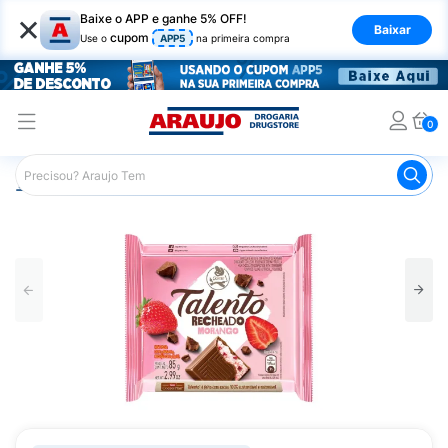
×
Baixe o APP e ganhe 5% OFF!
Baixar
cupom
Use o
APP5
na primeira compra
0
Araujo
Mercado
Chocolates
Tablete de Chocolate