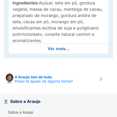
Ingredientes:
Açúcar, leite em pó, gordura
vegetal, massa de cacau, manteiga de cacau,
preparado de morango, gordura anidra de
leite, cacau em pó, morango em pó,
emulsificantes lecitina de soja e poliglicerol
polirricinoleato, corante natural carmim e
aromatizantes.
Ver mais...
Alérgicos:
Contém derivados de leite e de
soja. Pode conter amendoim, amêndoa,
castanha-de-caju, castanha-do-pará, avelã,
aveia, cevada e trigo.
Contém lactose.
Contém glúten.
A Araujo tem de tudo.
Posso te ajudar de alguma forma?
Sobre a Araujo
Sobre a Araujo