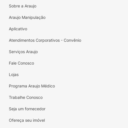
Peso Líquido: 25g.
Sobre a Araujo
Garanta já a sua
Barra de Chocolate Branco
Araujo Manipulação
Zero Açúcares Pistache HAOMA Stevia
e
Aplicativo
transforme seus momentos de pausa!
Atendimentos Corporativos - Convênio
Serviços Araujo
Fale Conosco
Lojas
Programa Araujo Médico
Trabalhe Conosco
Seja um fornecedor
Ofereça seu imóvel