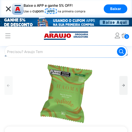
×
Baixe o APP e ganhe 5% OFF!
Baixar
cupom
Use o
APP5
na primeira compra
0
Araujo
Mercado
Chocolates
Chocolate Haoma Chocol