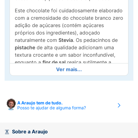
Este chocolate foi cuidadosamente elaborado
com a cremosidade do chocolate branco zero
adição de açúcares (contém açúcares
próprios dos ingredientes), adoçado
naturalmente com
Stevia
. Os pedacinhos de
pistache
de alta qualidade adicionam uma
textura crocante e um sabor inconfundível,
enquanto a
flor de sal
realça sutilmente a
Ver mais...
doçura do chocolate, criando uma
experiência gourmet única.
Com apenas 25g, é a porção ideal para levar
na bolsa, no carro ou ter na gaveta do
A Araujo tem de tudo.
escritório. Um deleite para o seu dia a dia!
Posso te ajudar de alguma forma?
Ideal para dietas com restrição de açúcares.
Alto em Gordura Saturada
(conforme selo
da embalagem).
Sobre a Araujo