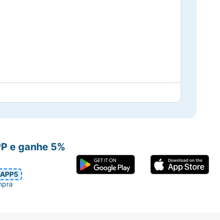
ução de 7g ou 8,5%).
PP e ganhe 5%
APP5
mpra