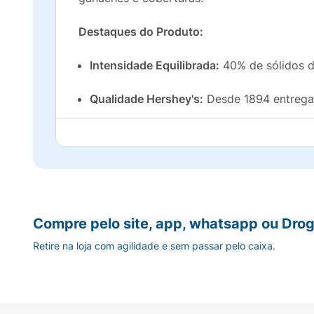
Destaques do Produto:
Intensidade Equilibrada:
40% de sólidos d
Qualidade Hershey's:
Desde 1894 entregan
Praticidade:
Embalagem de 75g, ideal para
Versatilidade:
Perfeito para consumo diret
Aviso de Peso:
Este produto passou por uma
Compre pelo site, app, whatsapp ou Drog
Retire na loja com agilidade e sem passar pelo caixa.