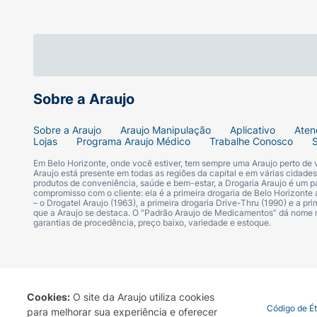
Sobre a Araujo
Sobre a Araujo
Araujo Manipulação
Aplicativo
Aten
Lojas
Programa Araujo Médico
Trabalhe Conosco
Em Belo Horizonte, onde você estiver, tem sempre uma Araujo perto de
Araujo está presente em todas as regiões da capital e em várias cidade
produtos de conveniência, saúde e bem-estar, a Drogaria Araujo é um pa
compromisso com o cliente: ela é a primeira drogaria de Belo Horizonte a
– o Drogatel Araujo (1963), a primeira drogaria Drive-Thru (1990) e a 
que a Araujo se destaca. O “Padrão Araujo de Medicamentos” dá nome
garantias de procedência, preço baixo, variedade e estoque.
Cookies:
O site da Araujo utiliza cookies
Termo de Uso
Portal da Privacidade
Covid-19
Código de É
para melhorar sua experiência e oferecer