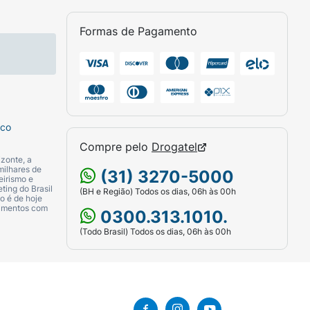
Formas de Pagamento
sco
Compre pelo
Drogatel
zonte, a
milhares de
(31) 3270-5000
eirismo e
ting do Brasil
(BH e Região) Todos os dias, 06h às 00h
o é de hoje
camentos com
0300.313.1010.
(Todo Brasil) Todos os dias, 06h às 00h