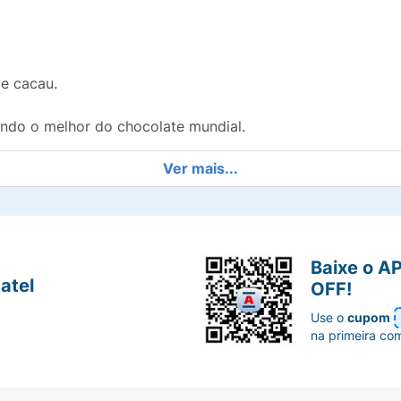
e cacau.
do o melhor do chocolate mundial.
Ver mais...
 levar na bolsa ou mochila.
o ou culinária.
 atualização de tamanho, reduzindo de 82g para 75g (red
Baixe o A
atel
OFF!
Use o
cupom
na primeira co