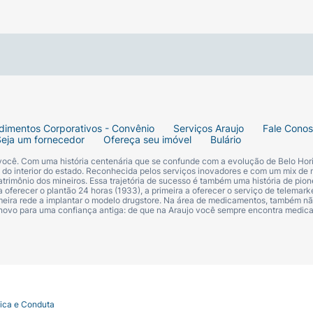
dimentos Corporativos - Convênio
Serviços Araujo
Fale Cono
Seja um fornecedor
Ofereça seu imóvel
Bulário
 você. Com uma história centenária que se confunde com a evolução de Belo Hori
s do interior do estado. Reconhecida pelos serviços inovadores e com um mix de 
trimônio dos mineiros. Essa trajetória de sucesso é também uma história de pion
 oferecer o plantão 24 horas (1933), a primeira a oferecer o serviço de telemarke
primeira rede a implantar o modelo drugstore. Na área de medicamentos, também nã
 novo para uma confiança antiga: de que na Araujo você sempre encontra medi
tica e Conduta