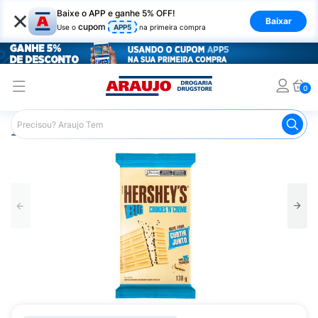
×
Baixe o APP e ganhe 5% OFF!
Baixar
cupom
Use o
APP5
na primeira compra
0
Araujo
Mercado
Chocolates
Tablete de Chocolate