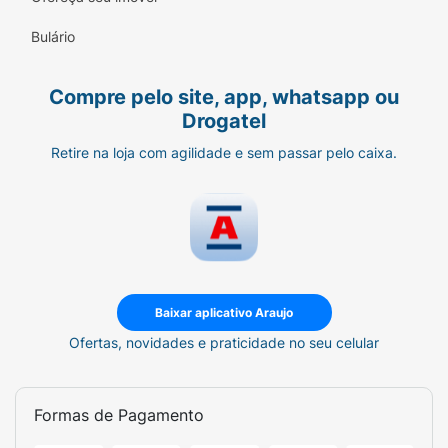
Tradição:
Produzido pela Hershey's, marca
Bulário
líder e pioneira em chocolates desde 1894.
Compre pelo site, app, whatsapp ou
Especificações Técnicas:
Drogatel
Marca:
Hershey's
Retire na loja com agilidade e sem passar pelo caixa.
Linha:
Big
Sabor:
Cookies 'N' Creme (Chocolate
Branco com Biscoito sabor Chocolate)
Peso Líquido:
138g
Baixar aplicativo Araujo
Quantidade de Pedaços:
25 pedaços
Ofertas, novidades e praticidade no seu celular
Tipo de Embalagem:
Flowpack selado para
manter a crocância.
Formas de Pagamento
Transforme pequenos intervalos em grandes