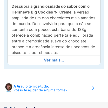
Descubra a grandiosidade do sabor com o
Hershey's Big Cookies 'N' Creme
, a versão
ampliada de um dos chocolates mais amados
do mundo. Desenvolvido para quem não se
contenta com pouco, esta barra de 138g
oferece a combinação perfeita e equilibrada
entre a cremosidade suave do chocolate
branco e a crocância intensa dos pedaços de
biscoito sabor chocolate.
Ver mais...
Com o conceito "Ideal para Curtir Junto", esta
barra foi desenhada pensando na experiência
social. O formato exclusivo apresenta
25
pedaços
bem delineados, facilitando a
divisão e tornando-o o snack perfeito para
A Araujo tem de tudo.
Posso te ajudar de alguma forma?
sessões de cinema em casa, reuniões com
amigos ou para fracionar a sua sobremesa ao
longo da semana. É a qualidade tradicional da