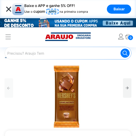
×
Baixe o APP e ganhe 5% OFF!
Baixar
cupom
Use o
APP5
na primeira compra
0
Araujo
Mercado
Chocolates
Tablete de Chocolate