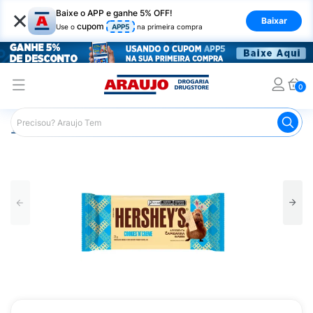
×
Baixe o APP e ganhe 5% OFF!
Baixar
cupom
Use o
APP5
na primeira compra
0
Araujo
Mercado
Chocolates
Tablete de Chocolate