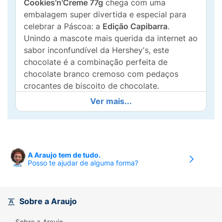
Cookies'n'Creme 77g
chega com uma
embalagem super divertida e especial para
celebrar a Páscoa: a
Edição Capibarra
.
Unindo a mascote mais querida da internet ao
sabor inconfundível da Hershey's, este
chocolate é a combinação perfeita de
chocolate branco cremoso com pedaços
crocantes de biscoito de chocolate.
Ver mais...
Ideal para presentear, compartilhar ou
saborear sozinho, a barra de 77g traz a
experiência única de textura e sabor que só a
Hershey's oferece ("Desde 1894"). Uma
opção criativa e deliciosa para fugir do ovo
A Araujo tem de tudo.
Posso te ajudar de alguma forma?
de Páscoa tradicional.
Principais Benefícios:
Sobre a Araujo
Sabor Icônico:
Chocolate branco cremoso
com muito biscoito.
Sobre a Araujo