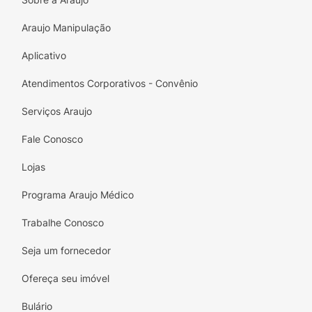
Edição Limitada:
Embalagem temática
Araujo Manipulação
"Capibarra da Páscoa".
Aplicativo
Crocância:
Pedaços de cookie em toda a
barra.
Atendimentos Corporativos - Convênio
Presenteável:
Design divertido, perfeito
Serviços Araujo
para lembrancinhas de Páscoa.
Fale Conosco
Qualidade Hershey's:
Tradição em
Lojas
chocolate desde 1894.
Programa Araujo Médico
Especificações Técnicas:
Trabalhe Conosco
Marca:
Hershey's
Seja um fornecedor
Sabor:
Cookies'n'Creme (Chocolate Branco
com Biscoito)
Ofereça seu imóvel
Peso:
77g
Bulário