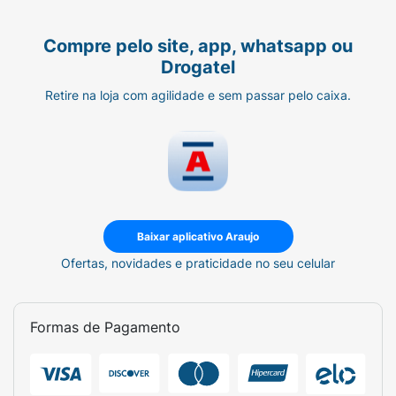
Edição:
Capibarra da Páscoa
Compre pelo site, app, whatsapp ou
Contém:
Açúcar Adicionado e Gordura
Drogatel
Saturada (conforme selo "Alto Em").
Retire na loja com agilidade e sem passar pelo caixa.
Celebre a Páscoa com a doçura e a fofura da
Capibarra Hershey's!
Baixar aplicativo Araujo
Ofertas, novidades e praticidade no seu celular
Formas de Pagamento