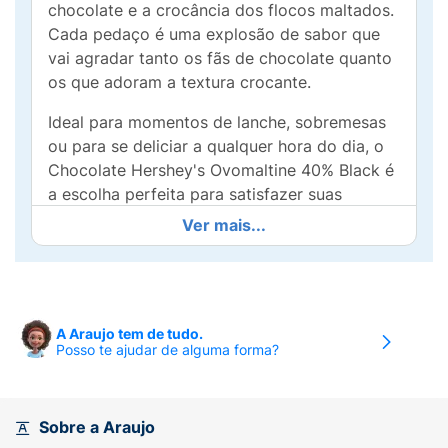
chocolate e a crocância dos flocos maltados.
Cada pedaço é uma explosão de sabor que
vai agradar tanto os fãs de chocolate quanto
os que adoram a textura crocante.
Ideal para momentos de lanche, sobremesas
ou para se deliciar a qualquer hora do dia, o
Chocolate Hershey's Ovomaltine 40% Black é
a escolha perfeita para satisfazer suas
vontades doces. Além disso, sua embalagem
Ver mais...
prática de 75g torna fácil levar a sua paixão
por chocolate a qualquer lugar!
Transforme seus momentos simples em
experiências deliciosas com o Chocolate
A Araujo tem de tudo.
Posso te ajudar de alguma forma?
Hershey's Ovomaltine. Um verdadeiro prazer
para os sentidos que você não vai querer
perder! Deixe-se levar pelo sabor e se
entregue a esse maravilhoso chocolate!
Sobre a Araujo