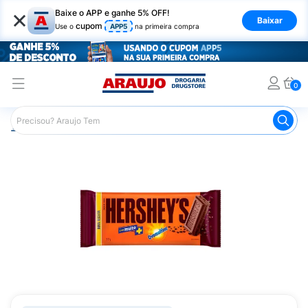
×
Baixe o APP e ganhe 5% OFF!
Baixar
cupom
Use o
APP5
na primeira compra
0
Araujo
Mercado
Chocolates
Tablete de Chocolate